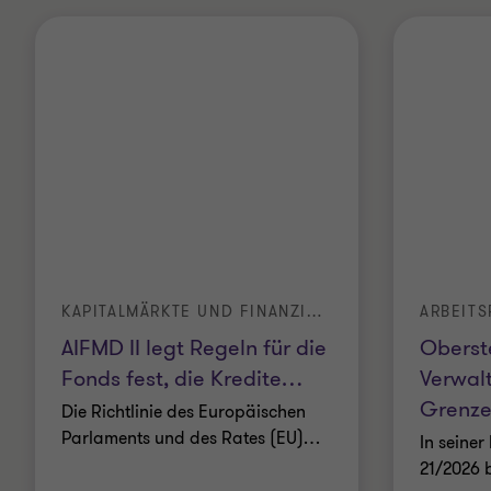
KAPITALMÄRKTE UND FINANZINSTITUTE | LEGAL
ARBEITS
AIFMD II legt Regeln für die
Oberst
Fonds fest, die Kredite
…
Verwal
Grenze
Die Richtlinie des Europäischen
Parlaments und des Rates (EU)
…
In seine
21/2026 