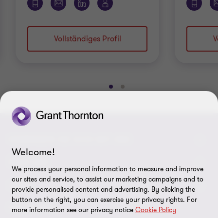
Vollständiges Profil
V
Gehe
Gehe
zu
zu
Folie
Folie
1
2
von
von
VERBINDEN SIE SICH MIT UNS
2
2
Welcome!
Kontakt
ÜBER UNS
We process your personal information to measure and improve
our sites and service, to assist our marketing campaigns and to
Unsere Experten
Grant Thornton in der Tschechischen Republik
LEGAL
provide personalised content and advertising. By clicking the
button on the right, you can exercise your privacy rights. For
Unsere Büros
Grant Thornton weltweit
Rechtliche Hinweise
FOLGE UNS
more information see our privacy notice
Cookie Policy