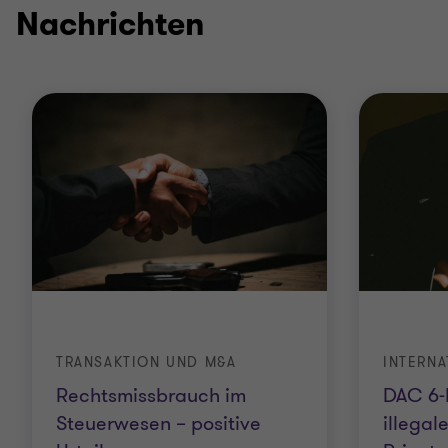
5
5
5
5
5
Nachrichten
TRANSAKTION UND M&A
Rechtsmissbrauch im
DAC 6-R
Steuerwesen – positive
illegale