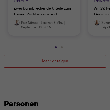
Urteile
Privat
Zwei bahnbrechende Urteile zum
Am 29. F
Thema Rechtsmissbrauch
…
General
Petr Němec
|
Lesezeit 8 Min.
|
Zuzan
September 10, 2024
|
Apri
Gehe
Gehe
zu
zu
Folie
Folie
Mehr anzeigen
1
2
von
von
2
2
Personen