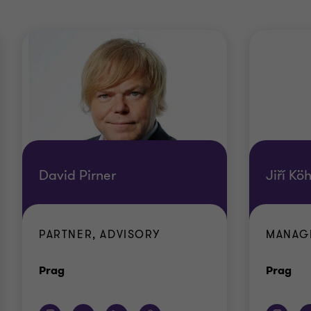
David Pirner
Jiří Köh
PARTNER, ADVISORY
MANAGE
Standort
Sta
Prag
Prag