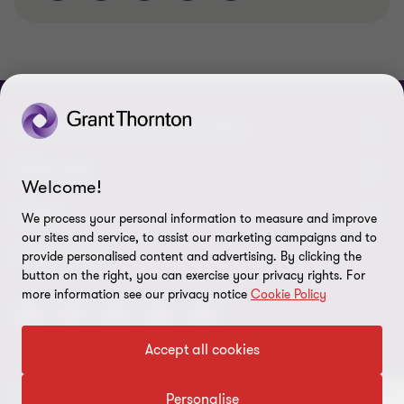
VERBINDEN SIE SICH MIT UNS
Kontakt
ÜBER UNS
Welcome!
Unsere Experten
Grant Thornton in der Tschechischen Republik
LEGAL
We process your personal information to measure and improve
our sites and service, to assist our marketing campaigns and to
Unsere Büros
Grant Thornton weltweit
Rechtliche Hinweise
FOLGE UNS
provide personalised content and advertising. By clicking the
button on the right, you can exercise your privacy rights. For
Verfügbare Positionen
Pressemitteilung
Datenschutz
more information see our privacy notice
Cookie Policy
Imprint
Accept all cookies
Cookie-Einstellungen
© 2026 Grant Thornton - Alle Rechte vorbehalten.
Personalise