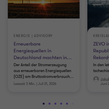
ENERGIE | ADVISORY
KREISL
Erneuerbare
ZEVO i
Energiequellen in
Republi
Deutschland machten in
…
Rekord
Der Anteil der Stromerzeugung
In den le
aus erneuerbaren Energiequellen
tschechi
(OZE) am Bruttostromverbrauch
…
Jaku
Lesezeit 3 Min.
|
Juli 21, 2026
Juni 
Gehe
Gehe
Gehe
Gehe
Gehe
Gehe
Gehe
Gehe
Gehe
Gehe