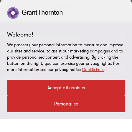
Gehe
Gehe
Gehe
Gehe
zu
zu
zu
zu
Folie
Folie
Folie
Folie
1
2
3
4
Welcome!
von
von
von
von
VERBINDEN SIE SICH MIT UNS
4
4
4
4
We process your personal information to measure and improve
our sites and service, to assist our marketing campaigns and to
Kontakt
ÜBER UNS
provide personalised content and advertising. By clicking the
Unsere Experten
button on the right, you can exercise your privacy rights. For
Grant Thornton in der Tschechischen Republik
LEGAL
more information see our privacy notice
Cookie Policy
Unsere Büros
Grant Thornton weltweit
Rechtliche Hinweise
FOLGE UNS
Verfügbare Positionen
Accept all cookies
Pressemitteilung
Datenschutz
Imprint
Personalise
Cookie-Einstellungen
© 2026 Grant Thornton - Alle Rechte vorbehalten.