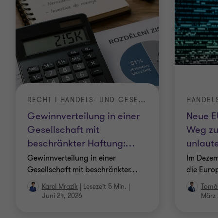
RECHT I HANDELS- UND GESELLSCHAFTSRECHT
Gewinnverteilung in einer
Neue E
Gesellschaft mit
Weg zu
beschränkter Haftung:
…
unlaute
Gewinnverteilung in einer
Im Dezem
Gesellschaft mit beschränkter
…
die Euro
Karel Mrazík
|
Lesezeit 5 Min.
|
Tomáš
Juni 24, 2026
März 