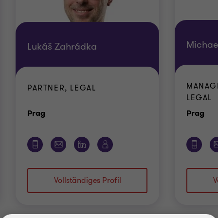
Michae
Lukáš Zahrádka
MANAGI
PARTNER, LEGAL
LEGAL
Standort
Sta
Prag
Prag
Vollständiges Profil
V