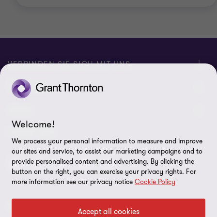
VERBINDEN SIE SICH MIT UNS
Kontakt
ÜBER UNS
Unsere Experten
Grant Thornton in der Tschechischen Republik
LEGAL
Welcome!
Unsere Büros
Grant Thornton weltweit
Rechtliche Hinweise
FOLGE UNS
We process your personal information to measure and improve
Verfügbare Positionen
Pressemitteilung
Datenschutz
our sites and service, to assist our marketing campaigns and to
provide personalised content and advertising. By clicking the
Imprint
button on the right, you can exercise your privacy rights. For
more information see our privacy notice
Cookie Policy
Cookie-Einstellungen
© 2026 Grant Thornton - Alle Rechte vorbehalten.
Accept all cookies