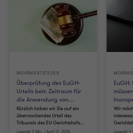
MEHRWERTSTEUER
MEHRWE
Überprüfung des EuGH-
EuGH: 
Urteils betr. Zeitraum für
müssen
die Anwendung von
…
Inansp
Kürzlich haben wir Sie auf ein
Wir möch
überraschendes Urteil des
interessa
Tribunals des EU-Gerichtshofs
…
Gerichtsh
Lesezeit 3 Min.
|
April 21, 2026
Lesezeit 4