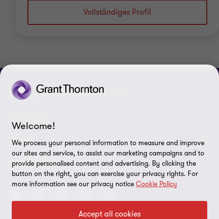
Vollständiges Profil
VERBINDEN SIE SICH MIT UNS
Kontakt
ÜBER UNS
Welcome!
Unsere Experten
Grant Thornton in der Tschechischen Republik
LEGAL
We process your personal information to measure and improve
our sites and service, to assist our marketing campaigns and to
Unsere Büros
Grant Thornton weltweit
Rechtliche Hinweise
FOLGE UNS
provide personalised content and advertising. By clicking the
button on the right, you can exercise your privacy rights. For
Verfügbare Positionen
Pressemitteilung
Datenschutz
more information see our privacy notice
Cookie Policy
Imprint
Accept all cookies