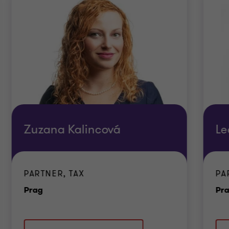
Zuzana Kalincová
Le
PARTNER, TAX
PA
Standort
Prag
Pr