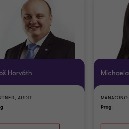
oš Horváth
Michaela
RTNER, AUDIT
MANAGING 
Standort
Stando
ag
Prag