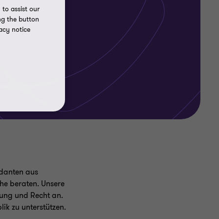
to assist our
ng the button
acy notice
ndanten aus
he beraten. Unsere
tung und Recht an.
lik zu unterstützen.