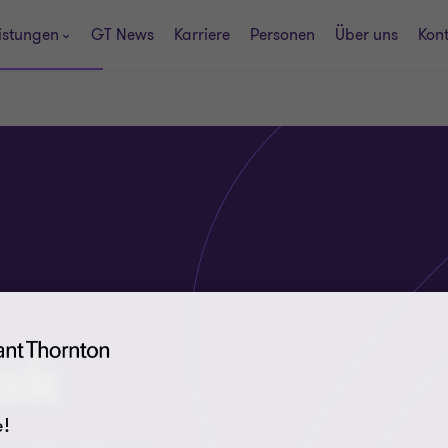
istungen
GT News
Karriere
Personen
Über uns
Kon
sk
!