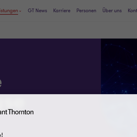
istungen
GT News
Karriere
Personen
Über uns
Kon
e
yse
!