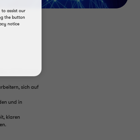
to assist our
ng the button
acy notice
ten, die Ihnen zur
beitern, sich auf
den und in
t, klaren
en.