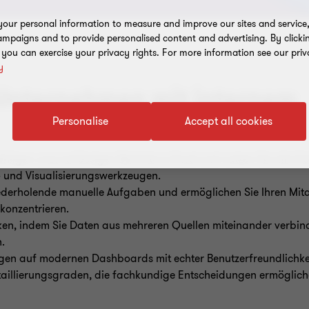
our personal information to measure and improve our sites and service, 
mpaigns and to provide personalised content and advertising. By clicki
, you can exercise your privacy rights. For more information see our priv
y
 Unternehmen mit internem
Personalise
Accept all cookies
ähligen unzuverlässigen Berichte in Excel und nutzen Sie alle Da
 und Visualisierungswerkzeugen.
ederholende manuelle Aufgaben und ermöglichen Sie Ihren Mitar
konzentrieren.
iken, indem Sie Daten aus mehreren Quellen miteinander verbin
.
ngen auf modernen Dashboards mit echter Benutzerfreundlichkei
etaillierungsgraden, die fachkundige Entscheidungen ermöglich