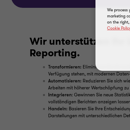
We process y
marketing ca
on the right
Cookie Polic
Wir unterstützen Ihr
Reporting.
Transformieren:
Eliminieren Sie die unz
Verfügung stehen, mit modernen Daten-
Automatisieren:
Reduzieren Sie sich wi
Arbeiten mit höherer Wertschöpfung zu 
Integrieren
: Gewinnen Sie neue Statist
vollständigen Berichten anzeigen lassen
Handeln:
Basieren Sie Ihre Entscheidu
Darstellungen mit unterschiedlichen D