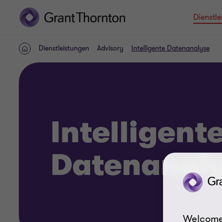
Dienstle
Dienstleistungen
Advisory
Intelligente Datenanalyse
HOME
Intelligent
Datenanal
Welcome