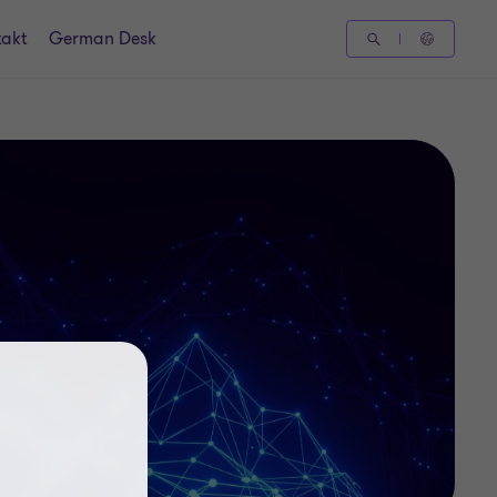
takt
German Desk