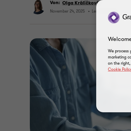
Von:
Olga Králíčková
November 24, 2025
Lesezeit 3 Min.
Welcome
We process y
marketing ca
on the right
Cookie Polic