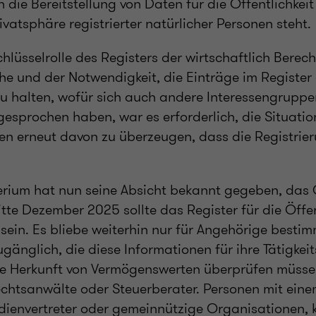
 die Bereitstellung von Daten für die Öffentlichkei
vatsphäre registrierter natürlicher Personen steht.
hlüsselrolle des Registers der wirtschaftlich Berec
 und der Notwendigkeit, die Einträge im Register
u halten, wofür sich auch andere Interessengruppe
gesprochen haben, war es erforderlich, die Situatio
den erneut davon zu überzeugen, dass die Registrier
erium hat nun seine Absicht bekannt gegeben, das 
itte Dezember 2025 sollte das Register für die Öffen
sein. Es bliebe weiterhin nur für Angehörige bestim
gänglich, die diese Informationen für ihre Tätigke
e Herkunft von Vermögenswerten überprüfen müsse
echtsanwälte oder Steuerberater. Personen mit eine
edienvertreter oder gemeinnützige Organisationen, 