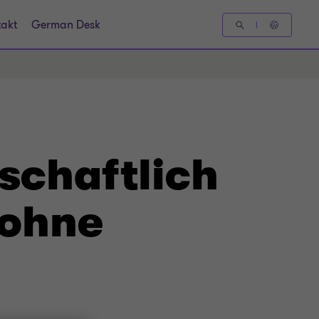
takt
German Desk
tschaftlich
 ohne