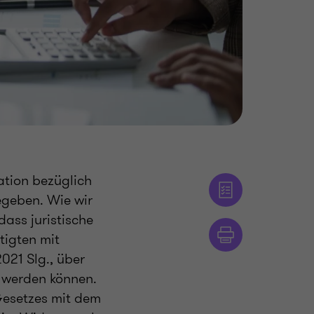
ation bezüglich
egeben. Wie wir
dass juristische
tigten mit
021 Slg., über
n werden können.
Gesetzes mit dem