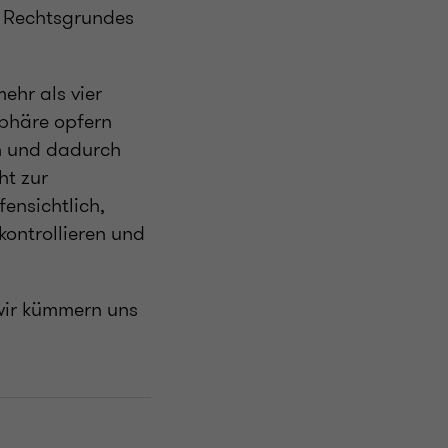
s Rechtsgrundes
ehr als vier
sphäre opfern
en und dadurch
ht zur
fensichtlich,
kontrollieren und
 wir kümmern uns