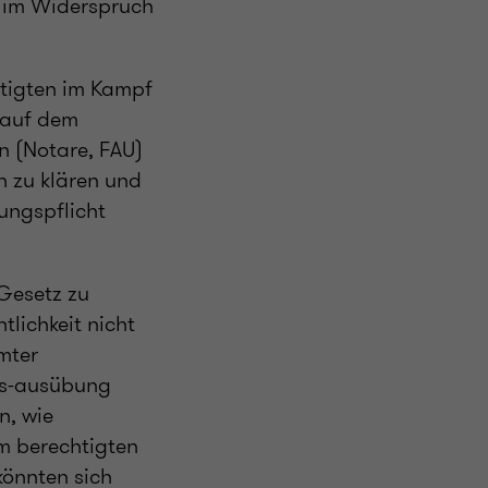
t im Widerspruch
htigten im Kampf
 auf dem
n (Notare, FAU)
n zu klären und
ungspflicht
Gesetz zu
tlichkeit nicht
mter
its-ausübung
n, wie
m berechtigten
könnten sich