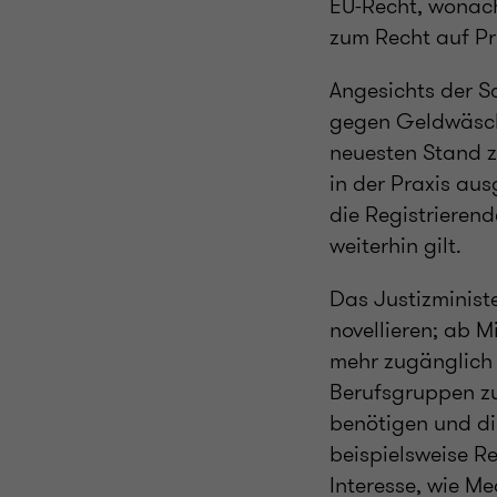
EU-Recht, wonach
zum Recht auf Pri
Angesichts der Sc
gegen Geldwäsche
neuesten Stand z
in der Praxis aus
die Registrieren
weiterhin gilt.
Das Justizminist
novellieren; ab M
mehr zugänglich 
Berufsgruppen zu
benötigen und di
beispielsweise R
Interesse, wie M