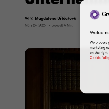
Von:
Magdalena Uřičařová
März 24, 2026
Lesezeit 4 Min.
Welcome
We process y
marketing ca
on the right
Cookie Polic