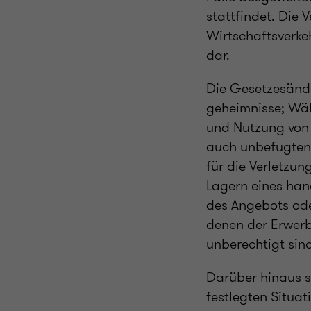
stattfindet. Die
Wirtschaftsverke
dar.
Die Gesetzesände
geheimnisse; Wäh
und Nutzung von 
auch unbefugten 
für die Verletzun
Lagern eines han
des Angebots ode
denen der Erwerb
unberechtigt sin
Darüber hinaus s
festlegten Situat