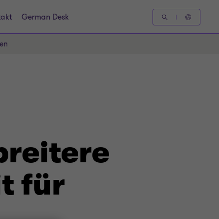
takt
German Desk
men
reitere
t für