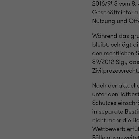
2016/943 vom 8. 
Geschäftsinform
Nutzung und Off
Während das gru
bleibt, schlägt d
den rechtlichen S
89/2012 Slg., da
Zivilprozessrecht
Nach der aktuell
unter den Tatbes
Schutzes einschr
in separate Best
nicht mehr die B
Wettbewerb erfül
Fälle ausgeweite