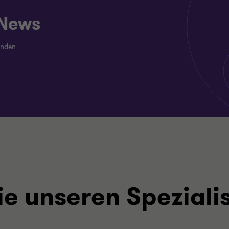
 News
enden
ie unseren Speziali