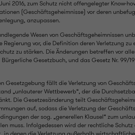
Juni 2016, zum Schutz nicht offengelegter Know-ho
ationen (Geschäftsgeheimnisse) vor deren unbefug
enlegung, anzupassen.
ndlegende Wesen von Geschäftsgeheimnissen unbe
ie Regierung vor, die Definition deren Verletzung zu
chutz zu stärken. Die Änderungen betreffen vor all
s Bürgerliche Gesetzbuch, und das Gesetz Nr. 99/19
.
en Gesetzgebung fällt die Verletzung von Geschäf
tand „unlauterer Wettbewerb“, der die Durchsetzba
änkt. Die Gesetzesänderung teilt Geschäftsgeheim
immungen auf, sodass die Verletzung der Geschäft
edingungen der sog. „generellen Klausel“ zum unlau
len muss. Infolgedessen wird der rechtliche Schutz
t, in denen die Verletzung außerhalb wirtschaftlich