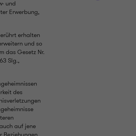
w- und
ter Erwerbung,
rührt erhalten
 erweitern und so
em das Gesetz Nr.
63 Slg.,
tsgeheimnissen
rkeit des
nisverletzungen
sgeheimnisse
teren
 auch auf jene
er Beziehungen