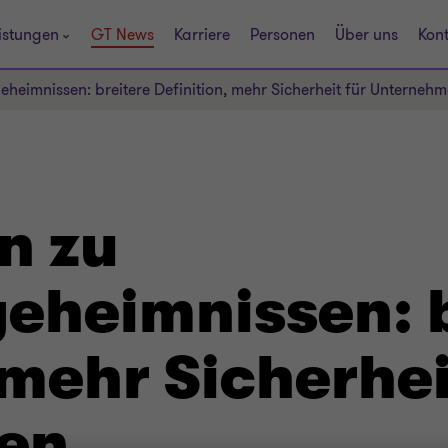
istungen
GT News
Karriere
Personen
Über uns
Kon
heimnissen: breitere Definition, mehr Sicherheit für Unterneh
n zu
eheimnissen: b
 mehr Sicherhei
en