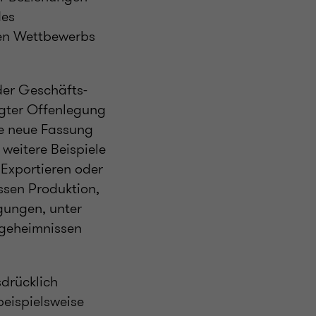
des
ren Wettbewerbs
der Geschäfts-
ugter Offenlegung
ie neue Fassung
weitere Beispiele
 Exportieren oder
ssen Produktion,
gungen, unter
sgeheimnissen
drücklich
beispielsweise