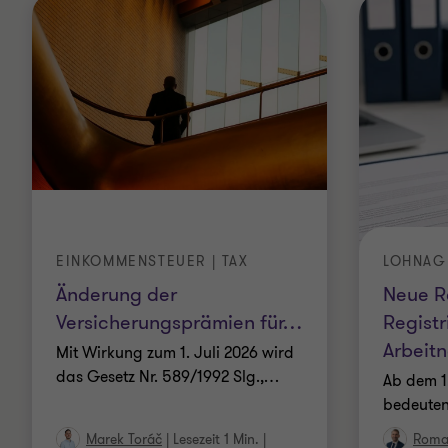
EINKOMMENSTEUER | TAX
LOHNAG
Änderung der
Neue R
Versicherungsprämien für
…
Registr
Arbeit
Mit Wirkung zum 1. Juli 2026 wird
das Gesetz Nr. 589/1992 Slg.,
…
Ab dem 1.
bedeute
Marek Toráč
|
Lesezeit 1 Min.
|
Roma