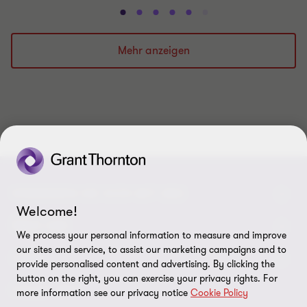
Gehe
Gehe
Gehe
Gehe
Gehe
Gehe
Gehe
Gehe
Gehe
Gehe
zu
zu
zu
zu
zu
zu
zu
zu
zu
zu
Folie
Folie
Folie
Folie
Folie
Folie
Folie
Folie
Folie
Folie
Mehr anzeigen
1
2
3
4
5
6
7
8
9
10
von
von
von
von
von
von
von
von
von
von
10
10
10
10
10
10
10
10
10
10
VERBINDEN SIE SICH MIT UNS
Welcome!
Kontakt
ÜBER UNS
We process your personal information to measure and improve
our sites and service, to assist our marketing campaigns and to
Unsere Experten
Grant Thornton in der Tschechischen Republik
LEGAL
provide personalised content and advertising. By clicking the
button on the right, you can exercise your privacy rights. For
Unsere Büros
Grant Thornton weltweit
Rechtliche Hinweise
FOLGE UNS
more information see our privacy notice
Cookie Policy