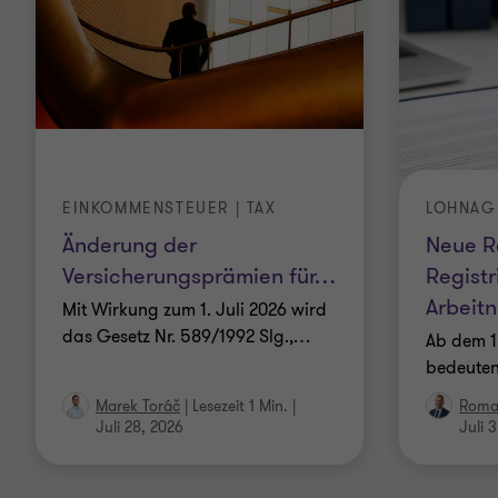
EINKOMMENSTEUER | TAX
LOHNAG
Änderung der
Neue R
Versicherungsprämien für
…
Registr
Arbeit
Mit Wirkung zum 1. Juli 2026 wird
das Gesetz Nr. 589/1992 Slg.,
…
Ab dem 1.
bedeute
Marek Toráč
|
Lesezeit 1 Min.
|
Roma
Juli 28, 2026
Juli 