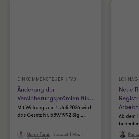
EINKOMMENSTEUER | TAX
LOHNAG
Änderung der
Neue R
Versicherungsprämien für
…
Registr
Arbeit
Mit Wirkung zum 1. Juli 2026 wird
das Gesetz Nr. 589/1992 Slg.,
…
Ab dem 1.
bedeute
Marek Toráč
|
Lesezeit 1 Min.
|
Roma