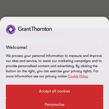
von
von
von
von
von
von
von
von
von
von
10
10
10
10
10
10
10
10
10
10
VERBINDEN SIE SICH MIT UNS
Welcome!
Kontakt
ÜBER UNS
We process your personal information to measure and improve
our sites and service, to assist our marketing campaigns and to
Unsere Experten
Grant Thornton in der Tschechischen Republik
LEGAL
provide personalised content and advertising. By clicking the
button on the right, you can exercise your privacy rights. For
Unsere Büros
Grant Thornton weltweit
Rechtliche Hinweise
FOLGE UNS
more information see our privacy notice
Cookie Policy
Verfügbare Positionen
Pressemitteilung
Datenschutz
Accept all cookies
Imprint
Cookie-Einstellungen
Personalise