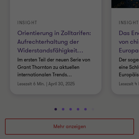
INSIGHT
INSIGHT
Orientierung in Zolltarifen:
Das En
Aufrechterhaltung der
von ch
Widerstandsfähigkeit
…
Europa 
Im ersten Teil der neuen Serie von
Der sogen
Grant Thornton zu aktuellen
eine Sch
internationalen Trends
…
Europäis
Lesezeit 6 Min.
|
April 30, 2025
Lesezeit 4
Gehe
Gehe
Gehe
Gehe
Gehe
Gehe
Gehe
Gehe
Gehe
Gehe
zu
zu
zu
zu
zu
zu
zu
zu
zu
zu
Folie
Folie
Folie
Folie
Folie
Folie
Folie
Folie
Folie
Folie
Mehr anzeigen
1
2
3
4
5
6
7
8
9
10