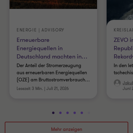
ENERGIE | ADVISORY
KREISL
Erneuerbare
ZEVO i
Energiequellen in
Republi
Deutschland machten in
…
Rekord
Der Anteil der Stromerzeugung
In den le
aus erneuerbaren Energiequellen
tschechi
(OZE) am Bruttostromverbrauch
…
Jaku
Lesezeit 3 Min.
|
Juli 21, 2026
Juni 
Gehe
Gehe
Gehe
Gehe
Gehe
Gehe
Gehe
Gehe
Gehe
Gehe
zu
zu
zu
zu
zu
zu
zu
zu
zu
zu
Folie
Folie
Folie
Folie
Folie
Folie
Folie
Folie
Folie
Folie
Mehr anzeigen