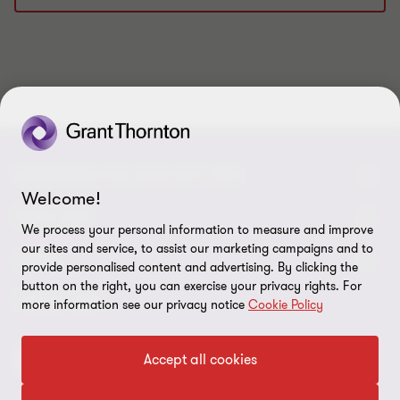
1
2
3
4
5
6
7
8
9
10
von
von
von
von
von
von
von
von
von
von
10
10
10
10
10
10
10
10
10
10
VERBINDEN SIE SICH MIT UNS
Welcome!
Kontakt
ÜBER UNS
We process your personal information to measure and improve
our sites and service, to assist our marketing campaigns and to
Unsere Experten
Grant Thornton in der Tschechischen Republik
LEGAL
provide personalised content and advertising. By clicking the
button on the right, you can exercise your privacy rights. For
Unsere Büros
Grant Thornton weltweit
Rechtliche Hinweise
FOLGE UNS
more information see our privacy notice
Cookie Policy
Verfügbare Positionen
Pressemitteilung
Datenschutz
Accept all cookies
Imprint