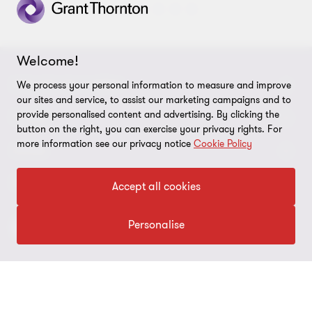
Přejít
Přejít
Přejít
Přejít
Přejít
Přejít
Přejít
na
na
na
na
na
na
na
snímek
snímek
snímek
snímek
snímek
snímek
snímek
Welcome!
1
2
3
4
5
6
7
z
z
z
z
z
z
z
SPOJTE SE S NÁMI
We process your personal information to measure and improve
7
7
7
7
7
7
7
our sites and service, to assist our marketing campaigns and to
provide personalised content and advertising. By clicking the
Kontaktujte nás
O NÁS
button on the right, you can exercise your privacy rights. For
more information see our privacy notice
Cookie Policy
Naši experti
Grant Thornton v Česku
LEGAL
Naše kanceláře
Grant Thornton ve světě
Právní pokyny
SLEDUJTE NÁS
Accept all cookies
Volné pozice
Firemní Novinky
Ochrana osobních údajů
Personalise
ESG report 2025
Imprint
Nastavení souborů cookie
© 2026 Grant Thornton - Všechna práva vyhrazena.