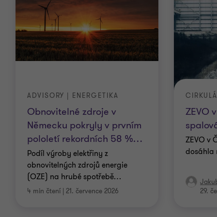
ADVISORY | ENERGETIKA
CIRKUL
Obnovitelné zdroje v
ZEVO v
Německu pokryly v prvním
spalov
pololetí rekordních 58 %
…
ZEVO v Č
dosáhla 
Podíl výroby elektřiny z
obnovitelných zdrojů energie
(OZE) na hrubé spotřebě
…
Jaku
4 min čtení
|
21. července 2026
29. č