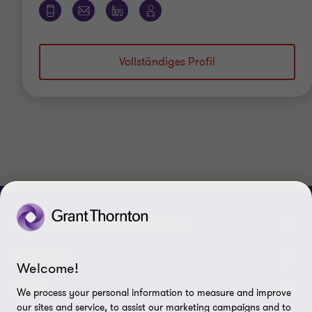
Vollständiges Profil
VERBINDEN SIE SICH MIT UNS
Kontakt
ÜBER UNS
Welcome!
Unsere Experten
Grant Thornton in der Tschechischen Republik
LEGAL
We process your personal information to measure and improve
our sites and service, to assist our marketing campaigns and to