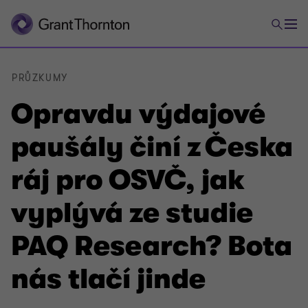
PRŮZKUMY
Opravdu výdajové
paušály činí z Česka
ráj pro OSVČ, jak
vyplývá ze studie
PAQ Research? Bota
nás tlačí jinde