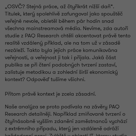
„OSVČ? Stejná práce, až čtyřikrát nižší daň“.
Titulek, který spolehlivě zafungoval jako spouštěč
veřejné nevole, obletěl během pár hodin snad
všechna mainstreamová média. Nevíme, zda autoři
studie z PAQ Research chtěli akcentovat právě tento
realitě vzdálený příklad, ale na tom už v zásadě
nezáleží. Takto byla jejich práce komunikována
veřejnosti, a veřejnost ji tak i přijala. Jaká část
publika se při čtení podobných tvrzení zastaví,
zalistuje metodikou a zohlední širší ekonomický
kontext? Odpověď tušíme všichni.
Přitom právě kontext je zcela zásadní.
Naše analýza se proto podívala na závěry PAQ
Research detailněji. Například zmiňované tvrzení o
čtyřnásobně vyšším zdanění zaměstnanců vychází
z extrémního případu, který jen vzdáleně odráží
každodenní praxi. Zvláště v oblasti IT, kterou studie