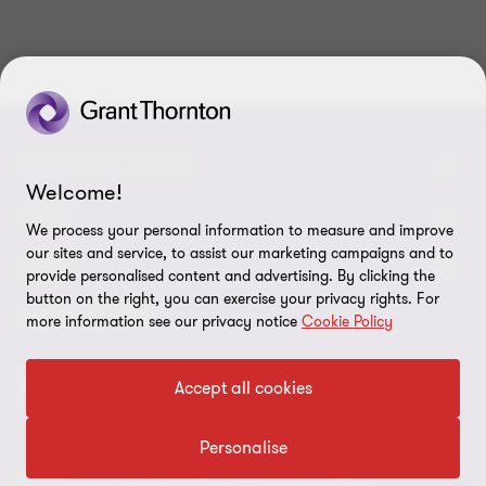
10
10
10
10
10
10
10
10
10
10
SPOJTE SE S NÁMI
Welcome!
Kontaktujte nás
O NÁS
We process your personal information to measure and improve
our sites and service, to assist our marketing campaigns and to
Naši experti
Grant Thornton v Česku
LEGAL
provide personalised content and advertising. By clicking the
button on the right, you can exercise your privacy rights. For
Naše kanceláře
Grant Thornton ve světě
Právní pokyny
SLEDUJTE NÁS
more information see our privacy notice
Cookie Policy
Volné pozice
Firemní Novinky
Ochrana osobních údajů
Accept all cookies
ESG report 2025
Imprint
Personalise
Nastavení souborů cookie
© 2026 Grant Thornton - Všechna práva vyhrazena.