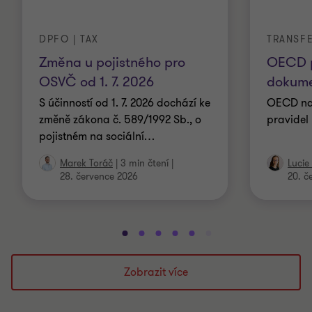
DPFO | TAX
TRANSF
Změna u pojistného pro
OECD p
OSVČ od 1. 7. 2026
dokume
S účinností od 1. 7. 2026 dochází ke
OECD nav
změně zákona č. 589/1992 Sb., o
pravidel
pojistném na sociální
…
Marek Toráč
|
3 min čtení
|
Lucie
28. července 2026
20. č
Přejít
Přejít
Přejít
Přejít
Přejít
Přejít
Přejít
Přejít
Přejít
Přejít
na
na
na
na
na
na
na
na
na
na
snímek
snímek
snímek
snímek
snímek
snímek
snímek
snímek
snímek
snímek
Zobrazit více
1
2
3
4
5
6
7
8
9
10
z
z
z
z
z
z
z
z
z
z