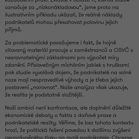
označuje za „nízkonákladovou“, jsme proto na
ilustrativním příkladu ukázali, že reálné náklady
podnikatelů mohou přesahovat polovinu jejich
příjmů.
Za problematické považujeme i fakt, že hojně
citovaný materiál pracuje u zaměstnanců a OSVČ s
nesrovnatelnými základnami pro výpočet míry
zdanění. Příslovečným mícháním jablek s hruškami
pak studie vyvolává dojem, že podnikatelé na volné
noze mají nespravedlivé výhody a je třeba jejich
postavení „narovnat“. Naše analýza však ukazuje,
že realita je podstatně složitější.
Naší ambicí není konfrontace, ale doplnění důležité
ekonomické debaty o fakta z daňové praxe a
podnikatelské reality. Věříme, že bez tohoto kontextu
hrozí, že politická řešení povedou k dalšímu zvýšení
neoprávněného tlaku na malé podnikatele. Chceme