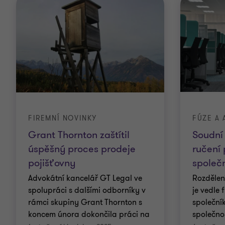
FIREMNÍ NOVINKY
FÚZE A 
Grant Thornton zaštítil
Soudní
úspěšný proces prodeje
ručení 
pojišťovny
společn
Advokátní kancelář GT Legal ve
Rozdělení
spolupráci s dalšími odborníky v
je vedle 
rámci skupiny Grant Thornton s
společní
koncem února dokončila práci na
společno