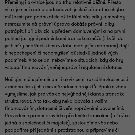
Přeměny i akvizice jsou na trhu relativně běžné. Přesto
však je není radno podceňovat, jelikož případná chyba
může mít pro podnikatele až fatální následky a mnohdy
nesrozumitelná právní úprava dokáže právní laiky
potrápit. I při akvizici s předem domluvenými a na první
pohled jasnými podmínkami transakce může (i kvůli do
jisté míry nepřátelskému vztahu mezi jejími stranami) dojít
k nepochopení či nedomyšlení důsledků jednotlivých
podmínek. A to se ani nebavíme o situacích, kdy do hry
vstoupí financování, veřejnoprávní regulace či dotace.
Náš tým má s přeměnami i akvizicemi rozsáhlé zkušenosti
z mnoha českých i mezinárodních projektů. Spolu s vámi
vymyslíme, jak pro vás co nejvýhodněji danou transakci
strukturovat. A to tak, aby nekolidovala s vaším
financováním, dotacemi či veřejnoprávními povoleními.
Provedeme právní prověrku předmětu transakce (ať už se
jedná o společnost či majetek), zastoupíme vás nebo
podpoříme při jednání s protistranou a připravíme či