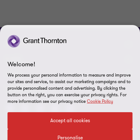
SPOJTE SE S NÁMI
Kontaktujte nás
O NÁS
Welcome!
Naši experti
Grant Thornton v Česku
LEGAL
We process your personal information to measure and improve
our sites and service, to assist our marketing campaigns and to
Naše kanceláře
Grant Thornton ve světě
Právní pokyny
SLEDUJTE NÁS
provide personalised content and advertising. By clicking the
button on the right, you can exercise your privacy rights. For
Volné pozice
Firemní Novinky
Ochrana osobních údajů
more information see our privacy notice
Cookie Policy
ESG report 2025
Imprint
Accept all cookies
Nastavení souborů cookie
© 2026 Grant Thornton - Všechna práva vyhrazena.
Personalise