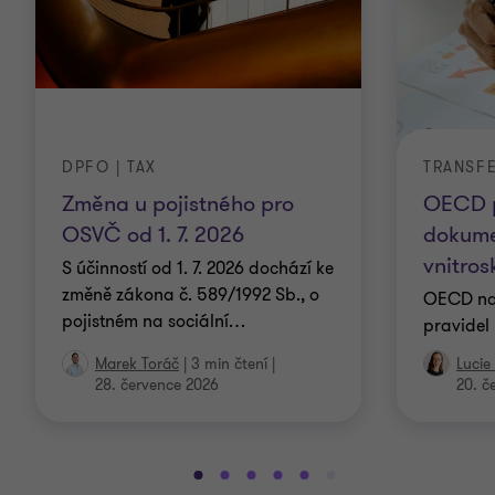
DPFO | TAX
TRANSF
Změna u pojistného pro
OECD p
OSVČ od 1. 7. 2026
dokume
vnitros
S účinností od 1. 7. 2026 dochází ke
změně zákona č. 589/1992 Sb., o
OECD nav
pojistném na sociální
…
pravidel
Marek Toráč
|
3 min čtení
|
Lucie
28. července 2026
20. č
Přejít
Přejít
Přejít
Přejít
Přejít
Přejít
Přejít
Přejít
Přejít
Přejít