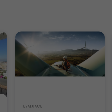
4
4
EVALUACE