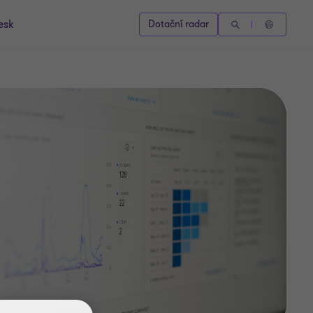
esk
Dotační radar