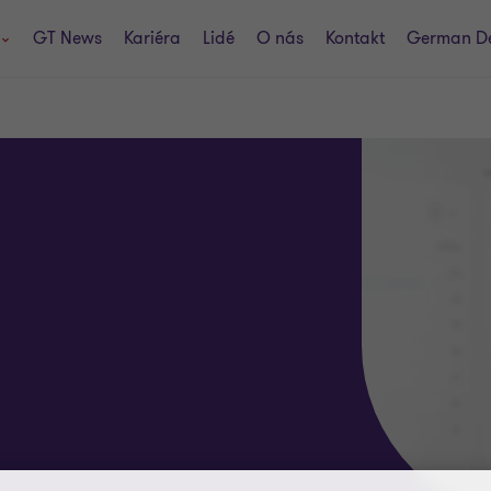
GT News
Kariéra
Lidé
O nás
Kontakt
German D