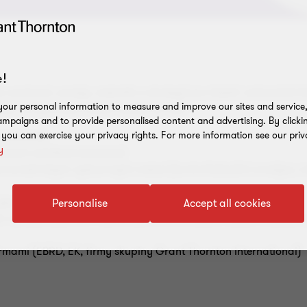
!
u evaluací, analýz, metodik a strategií pro české i zahraniční 
our personal information to measure and improve our sites and service, 
post. Do portfolia našich služeb se řadí:
mpaigns and to provide personalised content and advertising. By clicki
, you can exercise your privacy rights. For more information see our priv
 evaluace)
y
azech založené evaluace)
ekonometrických výzkumných metod (kontrafaktuální analýza, m
významu (Dohoda o Partnerství, OPD, IROP, OPŽP, OPPIK)
Personalise
Accept all cookies
á rozvojová pomoc v zemích prioritního zájmu Česka: Etiopie,
irmami (EBRD, EK, firmy skupiny Grant Thornton International)