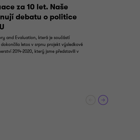
P
uace za 10 let. Naše
ují debatu o politice
EU
ry and Evaluation, která je součástí
dokončila letos v srpnu projekt výsledkové
rství 2014-2020, který jsme představili v