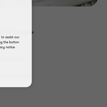
klienty. Připravujeme
to assist our
ng the button
acy notice
etoda rozdílů
 Kambodža, Zambie,