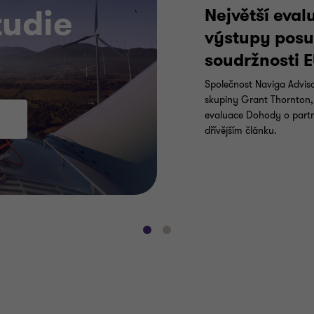
tudie
Největší eval
výstupy posun
soudržnosti 
Společnost Naviga Adviso
skupiny Grant Thornton, 
evaluace Dohody o partne
dřívějším článku.
Přejít
Přejít
na
na
snímek
snímek
1
2
z
z