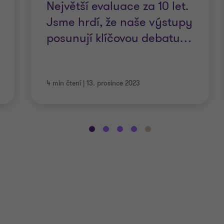
Největší evaluace za 10 let.
Jsme hrdí, že naše výstupy
posunují klíčovou debatu
…
4 min čtení
|
13. prosince 2023
Přejít
Přejít
Přejít
Přejít
Přejít
na
na
na
na
na
snímek
snímek
snímek
snímek
snímek
1
2
3
4
5
z
z
z
z
z
7
7
7
7
7