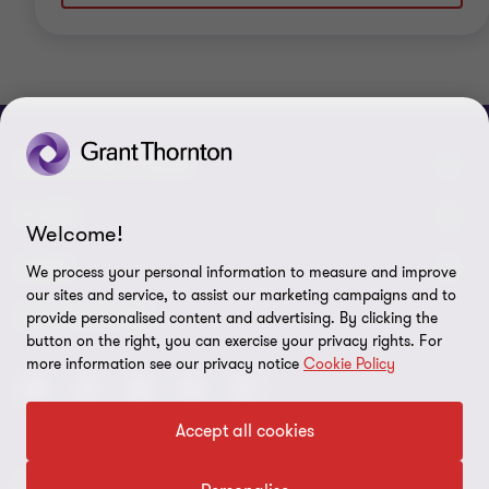
SPOJTE SE S NÁMI
Kontaktujte nás
O NÁS
Welcome!
Naši experti
Grant Thornton v Česku
LEGAL
We process your personal information to measure and improve
our sites and service, to assist our marketing campaigns and to
Naše kanceláře
Grant Thornton ve světě
Právní pokyny
SLEDUJTE NÁS
provide personalised content and advertising. By clicking the
button on the right, you can exercise your privacy rights. For
Volné pozice
Firemní Novinky
Ochrana osobních údajů
more information see our privacy notice
Cookie Policy
ESG report 2025
Imprint
Accept all cookies
Nastavení souborů cookie
© 2026 Grant Thornton - Všechna práva vyhrazena.