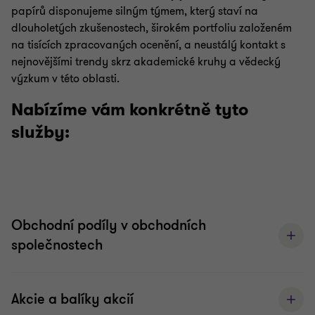
papírů disponujeme silným týmem, který staví na
dlouholetých zkušenostech, širokém portfoliu založeném
na tisících zpracovaných ocenění, a neustálý kontakt s
nejnovějšími trendy skrz akademické kruhy a vědecký
výzkum v této oblasti.
Nabízíme vám konkrétně tyto
služby:
Obchodní podíly v obchodních
společnostech
Akcie a balíky akcií