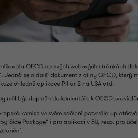
ublikovala OECD na svých webových stránkách doku
. Jedná se o další dokument z dílny OECD, který m
kuze ohledně aplikace Pillar 2 na USA atd.
y měl být doplněn do komentáře k OECD pravidlům 
Evropská komise ve svém sdělení potvrdila uplatňová
y-Side Package“ i pro aplikaci v EU, resp. pro úče
 zdanění.