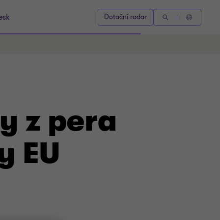
esk
Dotační radar
y z pera
y EU