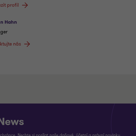
zit profil
in Hahn
ger
ktujte nás
 News
 schránce. Nechte si posílat naše daňové, účetní a právní novinky.