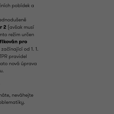
ičních pobídek a
jednodušeně
(avšak musí
r 2
ento režim určen
ifikován pro
začínající od 1. 1.
TPR pravidel
tato nová úprava
u.
.
ímáte, neváhejte
roblematiky.