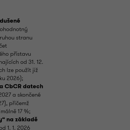
odušené
lnohodnotný
druhou stranu
čet
ého přístavu
jících od 31. 12.
h lze použít již
oku 2026);
na CbCR datech
. 2027 a skončené
27), přičemž
imálně 17 %;
y“ na základě
od 1. 1. 2026