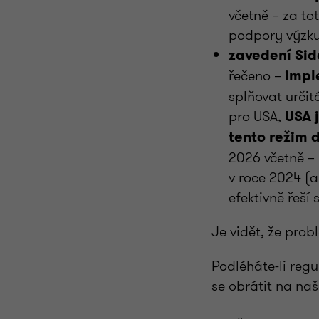
včetně – za to
podpory výzku
zavedení Side
řečeno –
impl
splňovat určit
pro USA,
USA 
tento režim 
2026 včetně –
v roce 2024 (
efektivně řeší
Je vidět, že probl
Podléháte-li regu
se obrátit na naš