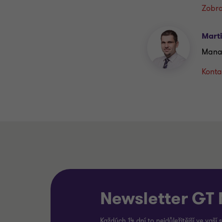
Zobra
Mart
Mana
Konta
Newsletter GT
Každých 14 dní to nejdůležitější ve vaší