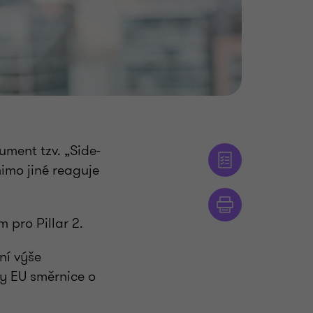
ment tzv. „Side-
imo jiné reaguje
pro Pillar 2.
ní výše
ly EU směrnice o