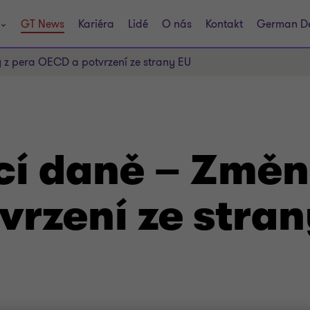
GT News
Kariéra
Lidé
O nás
Kontakt
German D
z pera OECD a potvrzení ze strany EU
í daně – Změn
vrzení ze stran