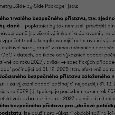
etry „Side-by-Side Package“ jsou:
ého trvalého bezpečného přístavu, tzv. zjedn
– poplatníci by tak nemuseli provádět p
zby daně
návací daně (se všemi výjimkami a úpravami), na 
 výpočet trochu komplikovanější než stávající výpo
 efektivní sazby daně“ v rámci dočasného bezpečn
 CbCR datech, aplikace od výkazních období počína
ktivně od roku 2027), avšak ve specifických případec
dobí počínající od 31. 12. 2025 (tzn. efektivně od r
 dočasného bezpečného přístavu založeného 
tzn. i za výkazní období začínající nejpozději 31. 12
 června 2029 (tj. typicky je posledním rokem rok 20
fektivní sazba daně za rok 2027 by měla činit min
ého bezpečného přístavu pro „daňové pobídk
, lze použít pro výkazní období začínající 
podstaty