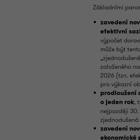
Základními param
zavedení nov
efektivní sa
výpočet dorov
může být tento
„zjednodušené
založeného na
2026 (tzn. efe
pro výkazní ob
prodloužení
, 
o jeden rok
nejpozději 30.
zjednodušená e
zavedení nov
ekonomické 