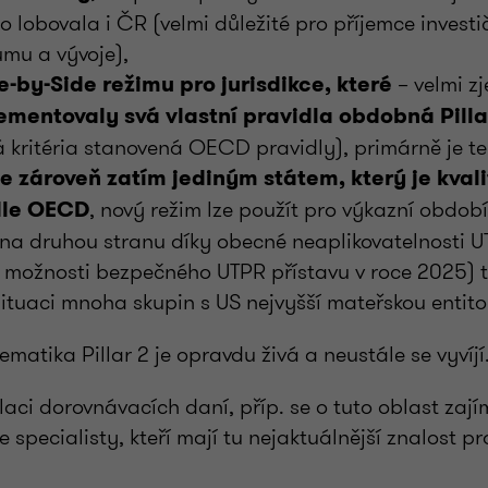
to lobovala i ČR (velmi důležité pro příjemce invest
mu a vývoje),
– velmi z
-by-Side režimu pro jurisdikce, které
ementovaly svá vlastní pravidla obdobná Pilla
á kritéria stanovená OECD pravidly), primárně je t
je zároveň zatím jediným státem, který je kval
, nový režim lze použít pro výkazní období 
dle OECD
 na druhou stranu díky obecné neaplikovatelnosti U
a možnosti bezpečného UTPR přístavu v roce 2025) 
 situaci mnoha skupin s US nejvyšší mateřskou entito
ematika Pillar 2 je opravdu živá a neustále se vyvíjí
laci dorovnávacích daní, příp. se o tuto oblast zaj
e specialisty, kteří mají tu nejaktuálnější znalost p