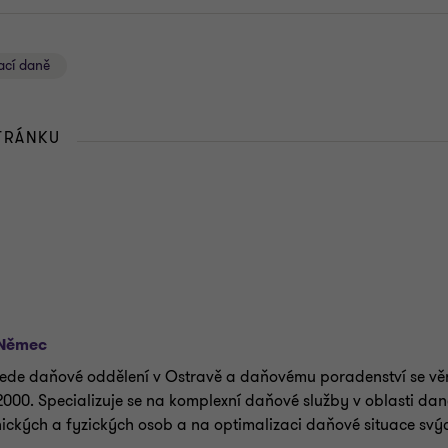
ací daně
STRÁNKU
 Němec
vede daňové oddělení v Ostravě a daňovému poradenství se vě
2000. Specializuje se na komplexní daňové služby v oblasti dan
ických a fyzických osob a na optimalizaci daňové situace svýc