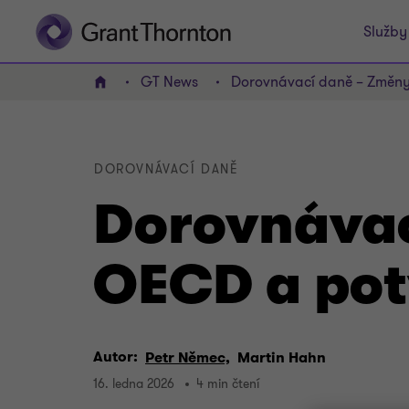
Služby
GT News
Dorovnávací daně – Změny 
Domov
DOROVNÁVACÍ DANĚ
Dorovnávac
OECD a pot
Autor:
Petr Němec,
Martin Hahn
16. ledna 2026
4 min čtení