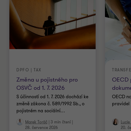
DPFO | TAX
TRANSF
Změna u pojistného pro
OECD p
OSVČ od 1. 7. 2026
dokume
S účinností od 1. 7. 2026 dochází ke
OECD nav
změně zákona č. 589/1992 Sb., o
pravidel
pojistném na sociální
…
Marek Toráč
|
3 min čtení
|
Lucie
28. července 2026
20. č