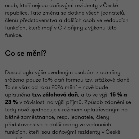
osob, kteří nejsou daňovými rezidenty v České
republice. Tato změna se dotkne všech jednatelů,
členů představenstva a dalších osob ve vedoucích
funkcích, které mají v ČR příjmy z výkonu této
funkce.
Co se mění?
Dosud byla výše uvedeným osobám z odměny
srážena pouze 15% daň formou tzv. srážkové daně.
To se však od roku 2026 mění – nově bude
uplatněna
, a to ve výši
tzv. zálohová daň
15 % a
v závislosti na výši příjmů. Způsob zdanění se
23 %
tedy nově sjednocuje s režimem uplatňovaným na
běžné zaměstnance, resp. jednatele, členy
představenstva a další osoby ve vedoucích
funkcích, kteří jsou daňovými rezidenty v České