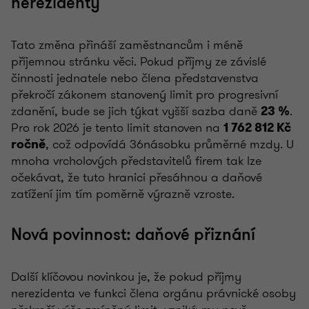
nerezidenty
Tato změna přináší zaměstnancům i méně
příjemnou stránku věci. Pokud příjmy ze závislé
činnosti jednatele nebo člena představenstva
překročí zákonem stanovený limit pro progresivní
zdanění, bude se jich týkat vyšší sazba daně
.
23 %
Pro rok 2026 je tento limit stanoven na
1 762 812 Kč
, což odpovídá 36násobku průměrné mzdy. U
ročně
mnoha vrcholových představitelů firem tak lze
očekávat, že tuto hranici přesáhnou a daňové
zatížení jim tím poměrně výrazně vzroste.
Nová povinnost: daňové přiznání
Další klíčovou novinkou je, že pokud příjmy
nerezidenta ve funkci člena orgánu právnické osoby