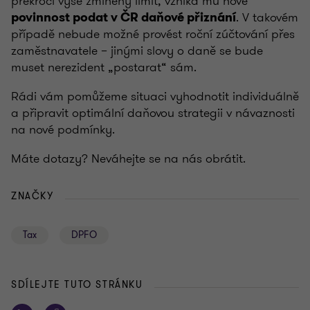
překročí výše zmíněný limit, vzniká mu nově
. V takovém
povinnost podat v ČR daňové přiznání
případě nebude možné provést roční zúčtování přes
zaměstnavatele – jinými slovy o daně se bude
muset nerezident „postarat“ sám.
Rádi vám pomůžeme situaci vyhodnotit individuálně
a připravit optimální daňovou strategii v návaznosti
na nové podmínky.
Máte dotazy? Neváhejte se na nás obrátit.
ZNAČKY
Tax
DPFO
SDÍLEJTE TUTO STRÁNKU