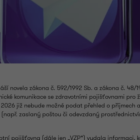
náší novela zákona č. 592/1992 Sb. a zákona č. 48/1
nické komunikace se zdravotními pojišťovnami pro ž
 2026 již nebude možné podat přehled o příjmech 
ě (např. zaslaný poštou či odevzdaný prostřednictv
tní pojišťovna (dále jen „VZP“) vydala informaci, 