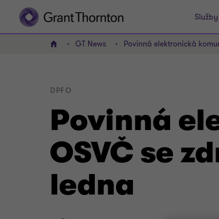
Služby
GT News
Povinná elektronická komu
Domov
DPFO
Povinná el
OSVČ se zd
ledna