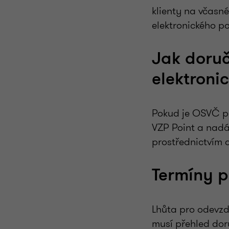
klienty na včasn
elektronického po
Jak doruč
elektroni
Pokud je OSVČ poj
VZP Point a nadá
prostřednictvím 
Termíny p
Lhůta pro odevzd
musí přehled dor