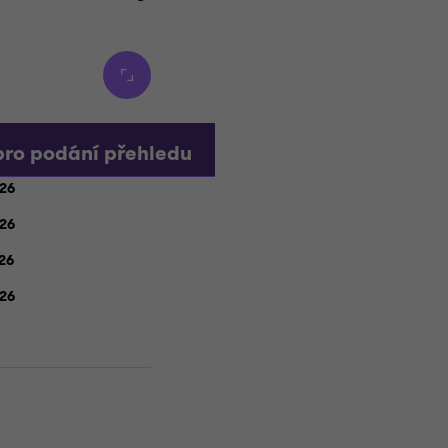
pro podání přehledu
026
026
026
026