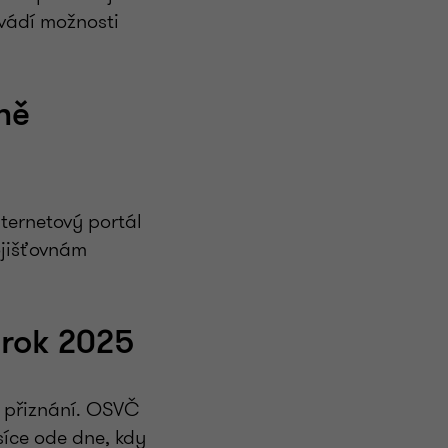
vádí možnosti
ně
nternetový portál
ojišťovnám
 rok 2025
o přiznání. OSVČ
síce ode dne, kdy