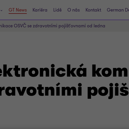
GT News
Kariéra
Lidé
O nás
Kontakt
German D
nikace OSVČ se zdravotními pojišťovnami od ledna
ektronická ko
ravotními poji