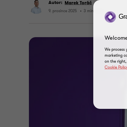
Autor:
Marek Toráč
9. prosince 2025
3 min čtení
Welcome
We process y
marketing ca
on the right
Cookie Polic