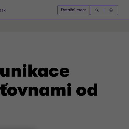
esk
Dotační radar
munikace
šťovnami od