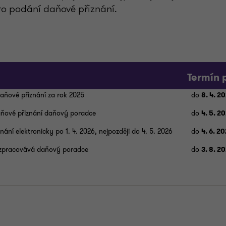
ro podání daňové přiznání.
Termín 
aňové přiznání za rok 2025
do
8. 4. 2
ňové přiznání daňový poradce
do
4. 5. 2
ní elektronicky po 1. 4. 2026, nejpozději do 4. 5. 2026
do
4. 6. 2
 zpracovává daňový poradce
do
3. 8. 2