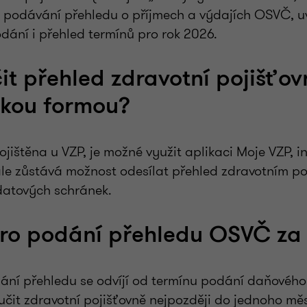
é podávání přehledu o příjmech a výdajích OSVČ, u
dání i přehled termínů pro rok 2026.
it přehled zdravotní pojišťov
ckou formou?
ištěna u VZP, je možné využit aplikaci Moje VZP, i
le zůstává možnost odesílat přehled zdravotním p
datových schránek.
ro podání přehledu OSVČ za
ání přehledu se odvíjí od termínu podání daňovéh
učit zdravotní pojišťovně nejpozději do jednoho mě