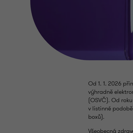
Od 1. 1. 2026 při
výhradně elektro
(OSVČ). Od roku
v listinné podob
boxů).
Všeobecná zdravo