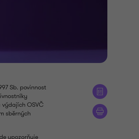
997 Sb. povinnost
ivnostníky
a výdajích OSVČ
ím sběrných
kde upozorňuje