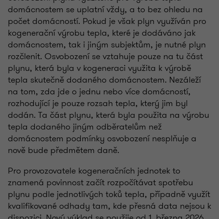
domácnostem se uplatní vždy, a to bez ohledu na
počet domácností. Pokud je však plyn využíván pro
kogenerační výrobu tepla, které je dodáváno jak
domácnostem, tak i jiným subjektům, je nutné plyn
rozčlenit. Osvobození se vztahuje pouze na tu část
plynu, která byla v kogeneraci využita k výrobě
tepla skutečně dodaného domácnostem. Nezáleží
na tom, zda jde o jednu nebo více domácností,
rozhodující je pouze rozsah tepla, který jim byl
dodán. Ta část plynu, která byla použita na výrobu
tepla dodaného jiným odběratelům než
domácnostem podmínky osvobození nesplňuje a
nově bude předmětem daně.
Pro provozovatele kogeneračních jednotek to
znamená povinnost začít rozpočítávat spotřebu
plynu podle jednotlivých toků tepla, případně využít
kvalifikované odhady tam, kde přesná data nejsou k
dispozici. Nový výklad se použije od 1. března 2026,