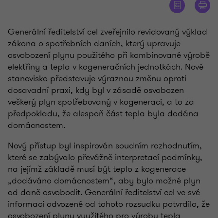
Generální ředitelství cel zveřejnilo revidovaný výklad
zákona o spotřebních daních, který upravuje
osvobození plynu použitého při kombinované výrobě
elektřiny a tepla v kogeneračních jednotkách. Nové
stanovisko představuje výraznou změnu oproti
dosavadní praxi, kdy byl v zásadě osvobozen
veškerý plyn spotřebovaný v kogeneraci, a to za
předpokladu, že alespoň část tepla byla dodána
domácnostem.
Nový přístup byl inspirován soudním rozhodnutím,
které se zabývalo převážně interpretací podmínky,
na jejímž základě musí být teplo z kogenerace
„dodáváno domácnostem“, aby bylo možné plyn
od daně osvobodit. Generální ředitelství cel ve své
informaci odvozené od tohoto rozsudku potvrdilo, že
osvobození plynu využitého pro výrobu tepla