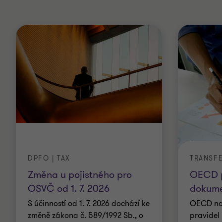
DPFO | TAX
TRANSF
Změna u pojistného pro
OECD p
OSVČ od 1. 7. 2026
dokume
S účinností od 1. 7. 2026 dochází ke
OECD nav
změně zákona č. 589/1992 Sb., o
pravidel