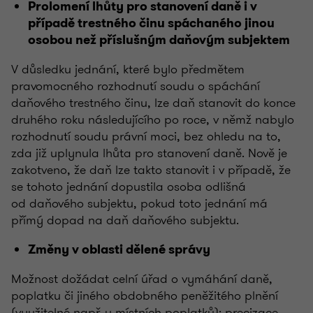
Prolomení lhůty pro stanovení daně i v
případě trestného činu spáchaného jinou
osobou než příslušným daňovým subjektem
V důsledku jednání, které bylo předmětem
pravomocného rozhodnutí soudu o spáchání
daňového trestného činu, lze daň stanovit do konce
druhého roku následujícího po roce, v němž nabylo
rozhodnutí soudu právní moci, bez ohledu na to,
zda již uplynula lhůta pro stanovení daně. Nově je
zakotveno, že daň lze takto stanovit i v případě, že
se tohoto jednání dopustila osoba odlišná
od daňového subjektu, pokud toto jednání má
přímý dopad na daň daňového subjektu.
Změny v oblasti dělené správy
Možnost dožádat celní úřad o vymáhání daně,
poplatku či jiného obdobného peněžitého plnění
(využitelné např. u místních poplatků); precizace