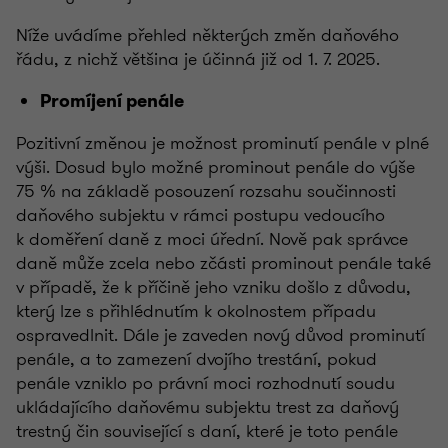
Níže uvádíme přehled některých změn daňového
řádu, z nichž většina je účinná již od 1. 7. 2025.
Promíjení penále
Pozitivní změnou je možnost prominutí penále v plné
výši. Dosud bylo možné prominout penále do výše
75 % na základě posouzení rozsahu součinnosti
daňového subjektu v rámci postupu vedoucího
k doměření daně z moci úřední. Nově pak správce
daně může zcela nebo zčásti prominout penále také
v případě, že k příčině jeho vzniku došlo z důvodu,
který lze s přihlédnutím k okolnostem případu
ospravedlnit. Dále je zaveden nový důvod prominutí
penále, a to zamezení dvojího trestání, pokud
penále vzniklo po právní moci rozhodnutí soudu
ukládajícího daňovému subjektu trest za daňový
trestný čin související s daní, které je toto penále