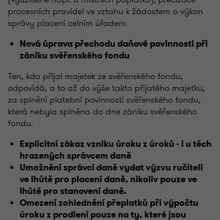
procesních pravidel ve vztahu k žádostem o výkon
správy placení celním úřadem.
Nová úprava přechodu daňové povinnosti při
zániku svěřenského fondu
Ten, kdo přijal majetek ze svěřenského fondu,
odpovídá, a to až do výše takto přijatého majetku,
za splnění platební povinnosti svěřenského fondu,
která nebyla splněna do dne zániku svěřenského
fondu.
Explicitní zákaz vzniku úroku z úroků - i u těch
hrazených správcem daně
Umožnění správci daně vydat výzvu ručiteli
ve lhůtě pro placení daně, nikoliv pouze ve
lhůtě pro stanovení daně.
Omezení zohlednění přeplatků při výpočtu
úroku z prodlení pouze na ty, které jsou