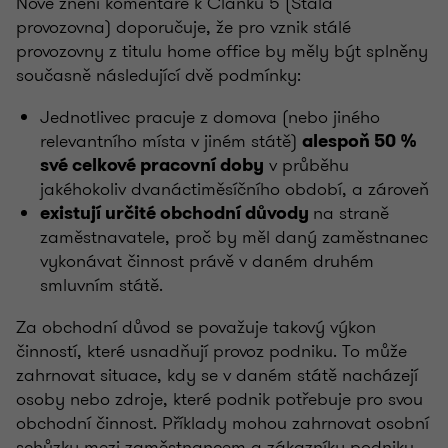
Nové znění komentáře k Článku 5 (Stálá
provozovna) doporučuje, že pro vznik stálé
provozovny z titulu home office by měly být splněny
současně následující dvě podmínky:
Jednotlivec pracuje z domova (nebo jiného
relevantního místa v jiném státě)
alespoň 50 %
v průběhu
své celkové pracovní doby
jakéhokoliv dvanáctiměsíčního období, a zároveň
na straně
existují určité obchodní důvody
zaměstnavatele, proč by měl daný zaměstnanec
vykonávat činnost právě v daném druhém
smluvním státě.
Za obchodní důvod se považuje takový výkon
činností, které usnadňují provoz podniku. To může
zahrnovat situace, kdy se v daném státě nacházejí
osoby nebo zdroje, které podnik potřebuje pro svou
obchodní činnost. Příklady mohou zahrnovat osobní
schůzky mezi zaměstnancem a zákazníky podniku,