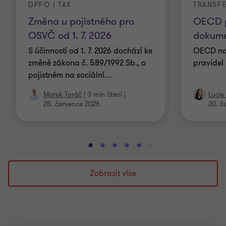
DPFO | TAX
TRANSF
Změna u pojistného pro
OECD p
OSVČ od 1. 7. 2026
dokume
S účinností od 1. 7. 2026 dochází ke
OECD nav
změně zákona č. 589/1992 Sb., o
pravidel
pojistném na sociální
…
Marek Toráč
|
3 min čtení
|
Lucie
28. července 2026
20. č
Přejít
Přejít
Přejít
Přejít
Přejít
Přejít
Přejít
Přejít
Přejít
Přejít
na
na
na
na
na
na
na
na
na
na
snímek
snímek
snímek
snímek
snímek
snímek
snímek
snímek
snímek
snímek
Zobrazit více
1
2
3
4
5
6
7
8
9
10
z
z
z
z
z
z
z
z
z
z
10
10
10
10
10
10
10
10
10
10