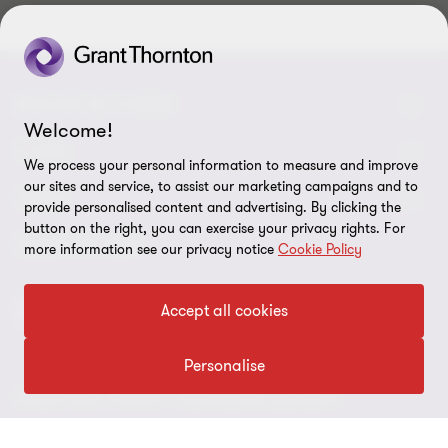
SPOJTE SE S NÁMI
Welcome!
Kontaktujte nás
O NÁS
We process your personal information to measure and improve
our sites and service, to assist our marketing campaigns and to
Naši experti
Grant Thornton v Česku
LEGAL
provide personalised content and advertising. By clicking the
button on the right, you can exercise your privacy rights. For
Naše kanceláře
Grant Thornton ve světě
Právní pokyny
SLEDUJTE NÁS
more information see our privacy notice
Cookie Policy
Volné pozice
Firemní Novinky
Ochrana osobních údajů
Accept all cookies
ESG report 2025
Imprint
Nastavení souborů cookie
Personalise
© 2026 Grant Thornton - Všechna práva vyhrazena.