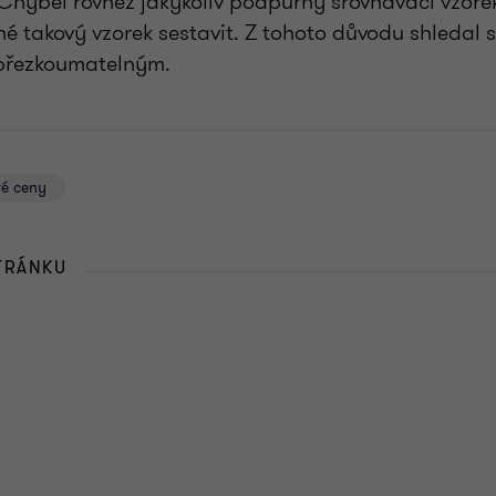
Chyběl rovněž jakýkoliv podpůrný srovnávací vzorek 
é takový vzorek sestavit. Z tohoto důvodu shledal
přezkoumatelným.
vé ceny
STRÁNKU