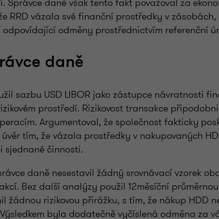
ní. Správce daně však tento fakt považoval za ekon
že RRD vázala své finanční prostředky v zásobách,
ní odpovídající odměny prostřednictvím referenční ú
právce daně
žil sazbu USD LIBOR jako zástupce návratnosti fi
rizikovém prostředí. Rizikovost transakce připodobn
eracím. Argumentoval, že společnost fakticky posk
úvěr tím, že vázala prostředky v nakupovaných HDD
i sjednané činnosti.
rávce daně nesestavil žádný srovnávací vzorek o
akcí. Bez další analýzy použil 12měsíční průměrno
il žádnou rizikovou přirážku, s tím, že nákup HDD 
. Výsledkem byla dodatečně vyčíslená odměna za v