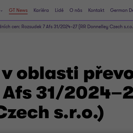
GT News
Kariéra
Lidé
O nás
Kontakt
German D
ních cen: Rozsudek 7 Afs 31/2024–27 (RR Donnelley Czech s.r.o.
v oblasti přev
 Afs 31/2024–2
zech s.r.o.)