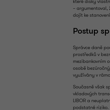
které disky vlast
– argumentoval, 
dojít ke stanove
Postup s
Správce daně pou
prostředků v bez
mezibankovním op
osobě bezúročný 
využívány v rámc
Současně však sp
vkladových trans
LIBOR a neuplatn
podstatné riziko