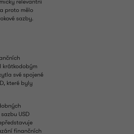
omicky relevantní
 a proto mělo
rokové sazby.
nančních
il krátkodobým
ytla své spojené
, které byly
bdobných
u sazbu USD
nepředstavuje
ázání finančních