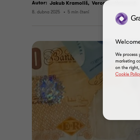
Autor:
Jakub Kramoliš,
Veronika Hohnová
8. dubna 2025
5 min čtení
Welcome
We process y
marketing ca
on the right
Cookie Polic