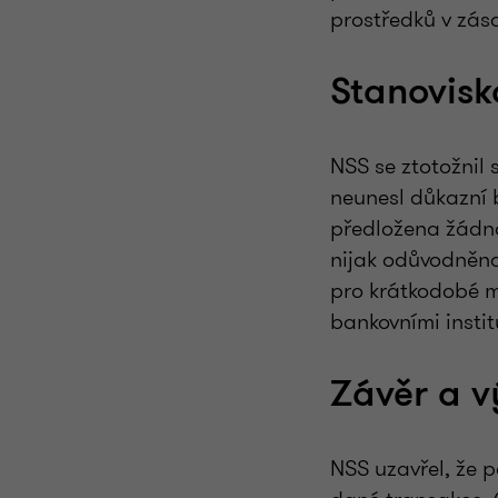
prostředků v zás
Stanovisk
NSS se ztotožnil 
neunesl důkazní 
předložena žádná
nijak odůvodněno
pro krátkodobé m
bankovními insti
Závěr a 
NSS uzavřel, že 