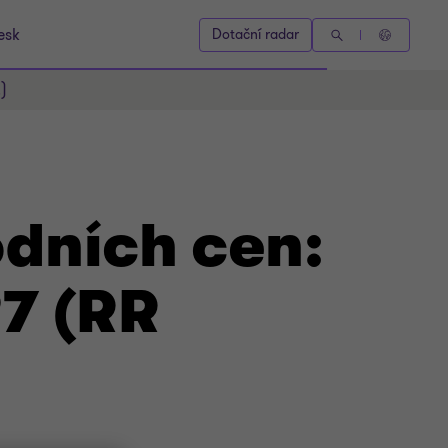
esk
Dotační radar
)
odních cen:
7 (RR