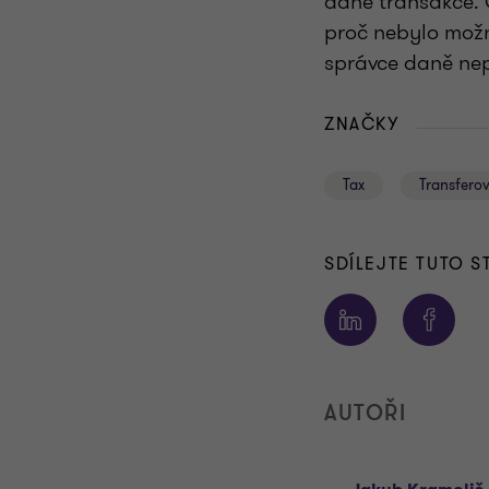
dané transakce. 
proč nebylo možn
správce daně ne
ZNAČKY
Tax
Transfero
SDÍLEJTE TUTO 
AUTOŘI