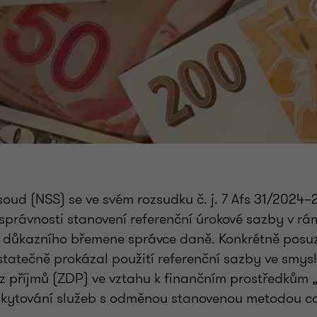
 soud (NSS) se ve svém rozsudku č. j. 7 Afs 31/2024
správnosti stanovení referenční úrokové sazby v rá
 důkazního břemene správce daně. Konkrétně posuz
tatečně prokázal použití referenční sazby ve smysl
z příjmů (ZDP) ve vztahu k finančním prostředkům
kytování služeb s odměnou stanovenou metodou co