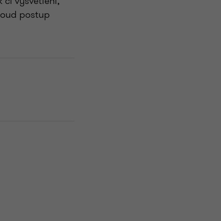
či vysvětlení,
 soud postup