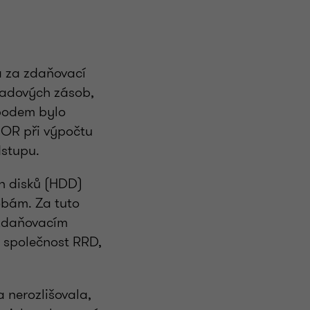
la za zdaňovací
kladových zásob,
 bodem bylo
BOR při výpočtu
dstupu.
h disků (HDD)
obám. Za tuto
 zdaňovacím
a společnost RRD,
 nerozlišovala,