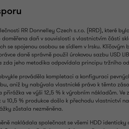
sporu
lečnosti RR Donnelley Czech s.r.o. (RRD), které by
 doměřena daň v souvislosti s vlastnictvím části s
cích se spojenou osobou se sídlem v Irsku. Klíčovým
právce daně správně použil úrokovou sazbu USD LI
 a zda jeho metodika odpovídala principu tržního o
bvykle prováděla kompletaci a konfiguraci pevnýc
bu, aniž by nabývala vlastnické právo k těmto zás
ela přirážka ve výši 12,5 % k výrobním nákladům. Ve
 u 10,5 % produkce došlo k přechodu vlastnictví n
rážky zůstala nezměněna.
ěně nakládala společnost se všemi HDD identicky a