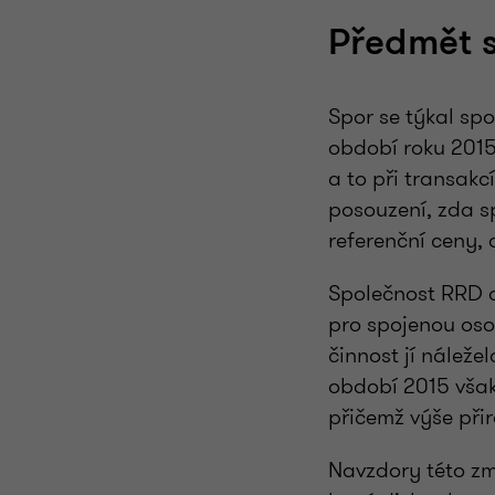
Předmět 
Spor se týkal spo
období roku 2015
a to při transak
posouzení, zda s
referenční ceny,
Společnost RRD o
pro spojenou oso
činnost jí nálež
období 2015 však
přičemž výše při
Navzdory této zm