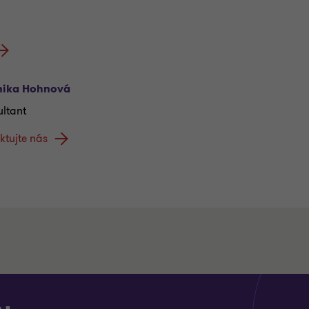
nika Hohnová
ltant
ktujte nás