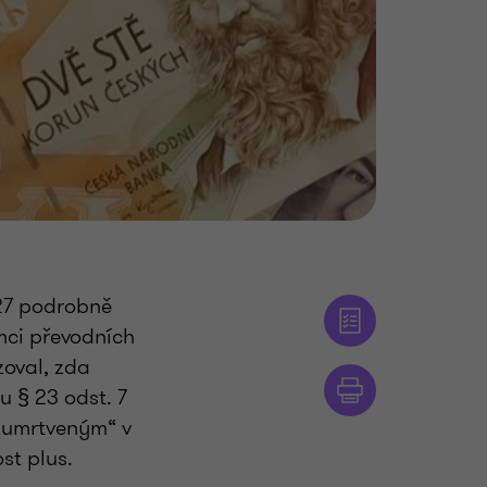
–27 podrobně
mci převodních
oval, zda
u § 23 odst. 7
 „umrtveným“ v
st plus.