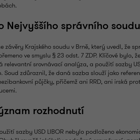
obách.
o Nejvyššího správního soud
se závěry Krajského soudu v Brně, který uvedl, že s
břemeno ve smyslu § 23 odst. 7 ZDP. Klíčové bylo, ž
 relevantní srovnávací analýza, a použití sazby 
. Soud zdůraznil, že daná sazba slouží jako refere
ezibankovní půjčky, přičemž ani RRD, ani irská pro
tucemi.
význam rozhodnutí
použití sazby USD LIBOR nebylo podloženo ekonomic