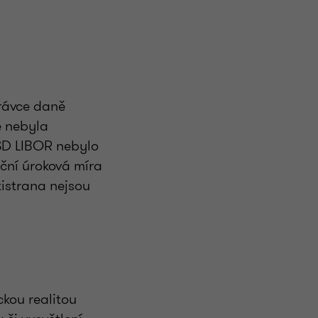
u
právce daně
e nebyla
USD LIBOR nebylo
nční úroková míra
tistrana nejsou
kou realitou