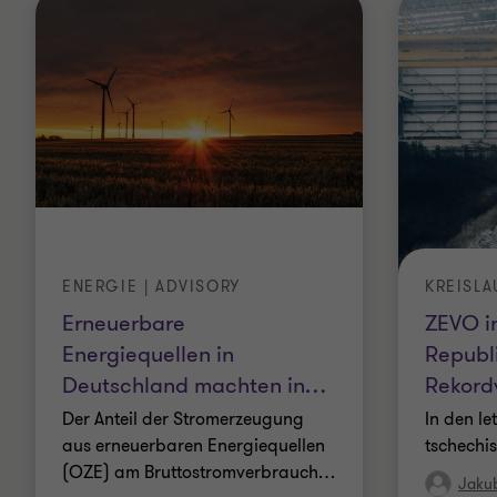
ENERGIE | ADVISORY
KREISL
Erneuerbare
ZEVO i
Energiequellen in
Republi
Deutschland machten in
…
Rekord
Der Anteil der Stromerzeugung
In den le
aus erneuerbaren Energiequellen
tschechi
(OZE) am Bruttostromverbrauch
…
Jaku