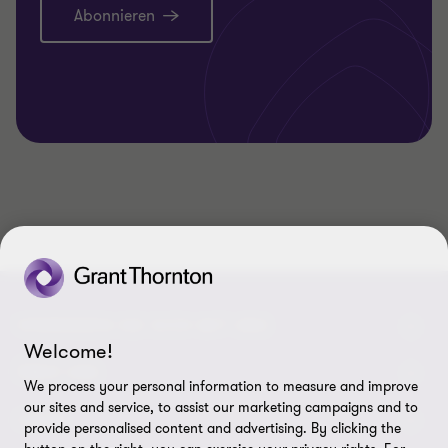
Abonnieren
VERBINDEN SIE SICH MIT UNS
Welcome!
Kontakt
ÜBER UNS
We process your personal information to measure and improve
our sites and service, to assist our marketing campaigns and to
Unsere Experten
Grant Thornton in der Tschechischen Republik
LEGAL
provide personalised content and advertising. By clicking the