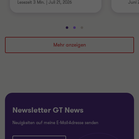
Lesezeit 3 Min.
|
Juli 21, 2026
Juni 
Gehe
Gehe
Gehe
zu
zu
zu
Folie
Folie
Folie
Mehr anzeigen
1
2
3
von
von
von
3
3
3
Newsletter GT News
Neuigkeiten auf meine E-Mail-Adresse senden