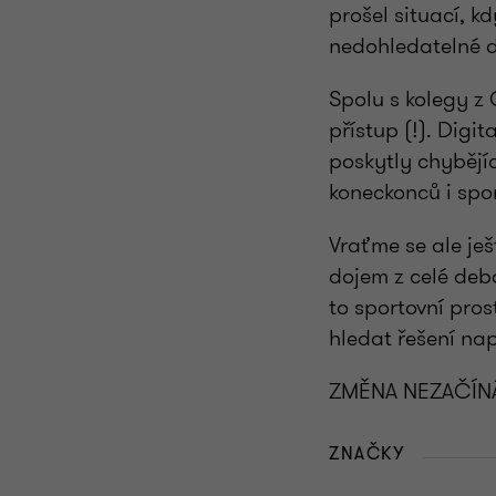
prošel situací, k
nedohledatelné d
Spolu s kolegy z
přístup (!). Digi
poskytly chybějí
koneckonců i spo
Vraťme se ale je
dojem z celé deba
to sportovní pros
hledat řešení nap
ZMĚNA NEZAČÍN
ZNAČKY