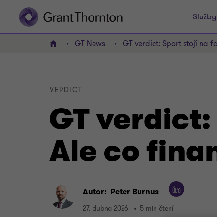
Služby
GT News
GT verdict: Sport stojí na f
Domov
VERDICT
GT verdict: 
Ale co fina
Autor:
Peter Burnus
27. dubna 2026
5 min čtení