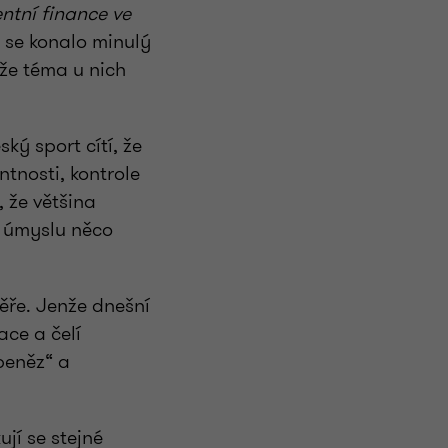
ntní finance ve
é se konalo minulý
 že téma u nich
ký sport cítí, že
ntnosti, kontrole
, že většina
z úmyslu něco
ěře. Jenže dnešní
ace a čelí
peněz“ a
jí se stejné