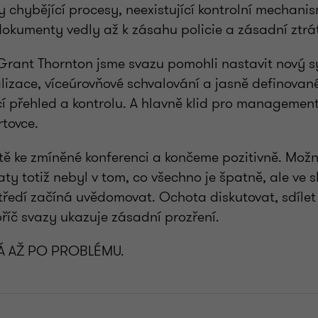
dy chybějící procesy, neexistující kontrolní mechani
okumenty vedly až k zásahu policie a zásadní ztrá
 Grant Thornton jsme svazu pomohli nastavit nový 
talizace, víceúrovňové schvalování a jasně definova
cí přehled a kontrolu. A hlavně klid pro management
rtovce.
ště ke zmíněné konferenci a končeme pozitivně. Možn
ty totiž nebyl v tom, co všechno je špatně, ale ve sk
tředí začíná uvědomovat. Ochota diskutovat, sdílet
říč svazy ukazuje zásadní prozření.
Á AŽ PO PROBLÉMU.