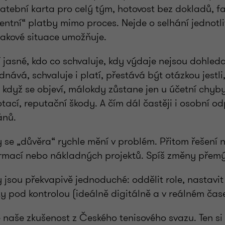
atební karta pro celý tým, hotovost bez dokladů, f
entní“ platby mimo proces. Nejde o selhání jednotli
takové situace umožňuje.
ní jasné, kdo co schvaluje, kdy výdaje nejsou dohled
dnává, schvaluje i platí, přestává být otázkou jestli
 když se objeví, málokdy zůstane jen u účetní chyb
otací, reputační škody. A čím dál častěji i osobní 
ánů.
 se „důvěra“ rychle mění v problém. Přitom řešení 
ormací nebo nákladných projektů. Spíš změny přemý
 jsou překvapivě jednoduché: oddělit role, nastavit
 pod kontrolou (ideálně digitálně a v reálném čase
e naše zkušenost z Českého tenisového svazu. Ten si 