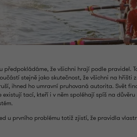
u předpokládáme, že všichni hrají podle pravidel. T
oučástí stejně jako skutečnost, že všichni na hřišti z
uší, ihned ho umravní pruhovaná autorita. Svět fin
e existují tací, kteří i v něm spoléhají spíš na důvěru
stém.
ed u prvního problému totiž zjistí, že pravidla vlast