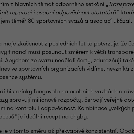
dním z hlavních témat odborného setkání „
Transpare
ánit reputaci i osobní odpovědnost statutárů“
, kter
ájem téměř 80 sportovních svazů a asociací ukázal,
a moje zkušenost z posledních let to potvrzuje, že čes
rávy financí musí posunout směrem k větší transpare
i. Abychom ze svazů nedělali čerty, zdůrazňuji také
dnes ve sportovních organizacích vidíme, nevzniká 
absence systému.
edí historicky fungovalo na osobních vazbách a dův
Svazy spravují milionové rozpočty, čerpají veřejné dot
m na kontrolu i odpovědnost. Kombinace „velkých 
ocesů“ je ideální recept na chyby.
 je v tomto směru až překvapivě konzistentní. Opaku