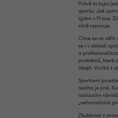
Právě to bylo je
sportu: Jak ochr
týden v Praze. Z
silně rezonuje.
Chce se mi věřit 
se i v oblasti sp
a profesionalizac
problémů, které 
obejít. Vzniká z 
Sportovní prostř
realita je jiná. 
rostoucím nároků
„neformálních pr
Zkušenost z praxe