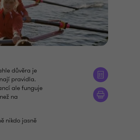
ahle důvěra je
nají pravidla.
ancí ale funguje
 než na
ně nikdo jasně