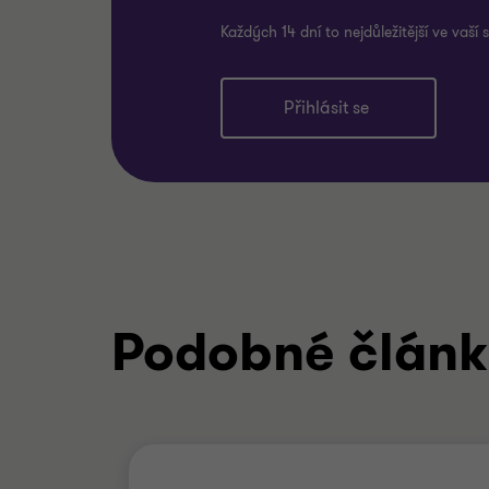
Každých 14 dní to nejdůležitější ve vaší
Přihlásit se
Podobné člán