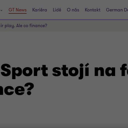
GT News
Kariéra
Lidé
O nás
Kontakt
German D
air play. Ale co finance?
Sport stojí na f
nce?