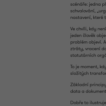
scénáře: jedna pl
schvalování, „urg
nastavení, které 
Ve chvíli, kdy ne
jeden člověk obje
problém objeví. A
ztráty, vracení d
statutárních org
To je moment, kdy
složitých transf
Základní principy
data a dokumenty
Dobře to ilustruj