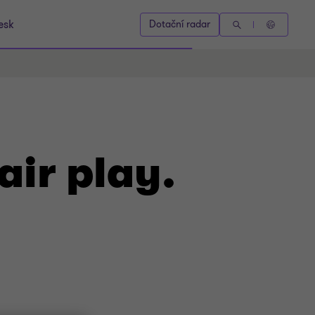
esk
Dotační radar
air play.