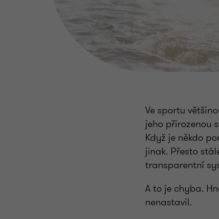
Ve sportu většino
jeho přirozenou s
Když je někdo por
jinak. Přesto stál
transparentní sy
A to je chyba. Hn
nenastavil.