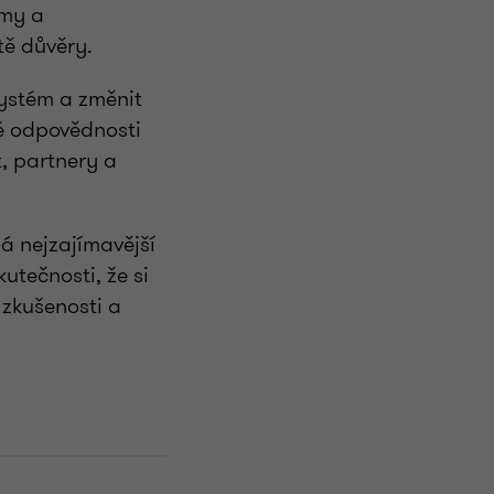
smy a
tě důvěry.
systém a změnit
né odpovědnosti
, partnery a
á nejzajímavější
utečnosti, že si
 zkušenosti a