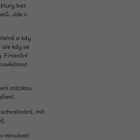
aktury bez
vců. Jde o
atelné a kdy
, ale kdy se
y. Finanční
odpovědnost
není otázkou
šlení.
 schvalování, mít
).
v minulosti