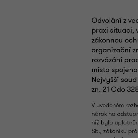
Odvolání z ve
praxi situaci,
zákonnou och
organizační zm
rozvázání pra
místa spojeno
Nejvyšší soud 
zn. 21 Cdo 32
V uvedeném rozho
nárok na odstupn
níž byla uplatně
Sb., zákoníku pr