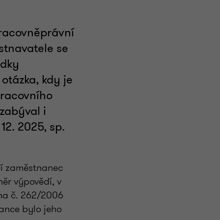
pracovněprávní
stnavatele se
edky
otázka, kdy je
pracovního
zabýval i
12. 2025, sp.
cí zaměstnanec
ěr výpovědí, v
ona č. 262/2006
nance bylo jeho