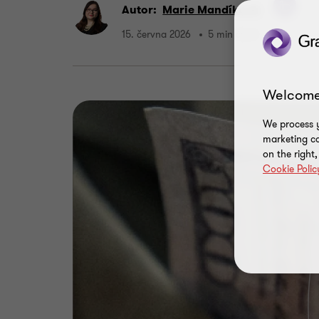
Autor:
Marie Mandíková
15. června 2026
5 min čtení
Welcome
We process y
marketing ca
on the right
Cookie Polic