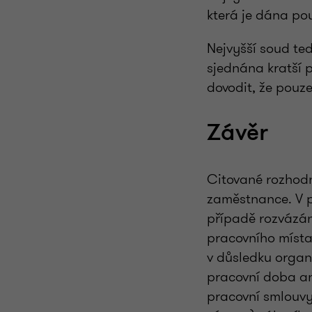
která je dána po
Nejvyšší soud ted
sjednána kratší 
dovodit, že pouze
Závěr
Citované rozhodn
zaměstnance. V pr
případě rozvázá
pracovního místa
v důsledku organi
pracovní doba ani
pracovní smlouvy