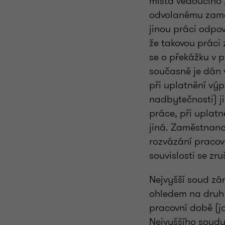
místa vedoucího 
odvolanému zamě
jinou práci odpov
že takovou práci
se o překážku v 
současně je dán 
při uplatnění výp
nadbytečnosti) ji
práce, při uplatn
jiná. Zaměstnanc
rozvázání pracov
souvislosti se z
Nejvyšší soud zá
ohledem na druh 
pracovní době (j
Nejvyššího soudu