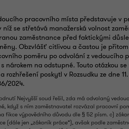
doucího pracovního místa představuje v 
 v níž se střetává manažerská volnost zamě
ranou zaměstnance před faktickými důsl
ěny. Obzvlášť citlivou a častou je přitom 
covního poměru po odvolání z vedoucího 
 s nárokem na odstupné. Touto otázkou se 
a rozhřešení poskytl v Rozsudku ze dne 11. 
86/2024.
dnutí Nejvyšší soud řešil, zda má odvolaný vedou
é, když s ním zaměstnavatel rozvázal pracovní pom
na fikce výpovědního důvodu dle § 52 písm. c) zák
áce (dále jen „zákoník práce“), avšak podle zaměst