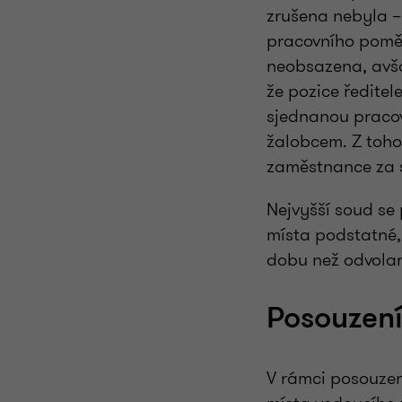
zrušena nebyla –
pracovního poměr
neobsazena, avša
že pozice ředite
sjednanou pracov
žalobcem. Z toho
zaměstnance za s
Nejvyšší soud se 
místa podstatné,
dobu než odvola
Posouzení
V rámci posouzen