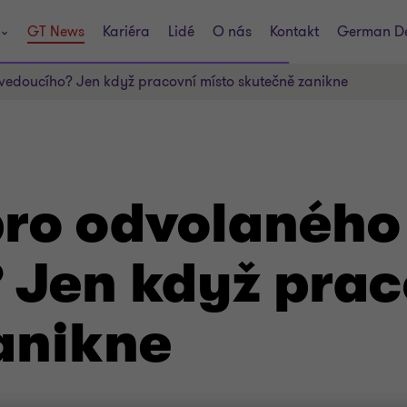
GT News
Kariéra
Lidé
O nás
Kontakt
German D
edoucího? Jen když pracovní místo skutečně zanikne
ro odvolaného
 Jen když prac
anikne