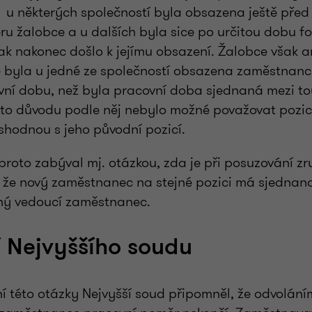
 u některých společností byla obsazena ještě před
u žalobce a u dalších byla sice po určitou dobu f
k nakonec došlo k jejímu obsazení. Žalobce však a
le byla u jedné ze společností obsazena zaměstnanc
ní dobu, než byla pracovní doba sjednaná mezi to
to důvodu podle něj nebylo možné považovat pozic
hodnou s jeho původní pozicí.
proto zabýval mj. otázkou, zda je při posuzování z
 že nový zaměstnanec na stejné pozici má sjednano
ný vedoucí zaměstnanec.
 Nejvyššího soudu
í této otázky Nejvyšší soud připomněl, že odvolání