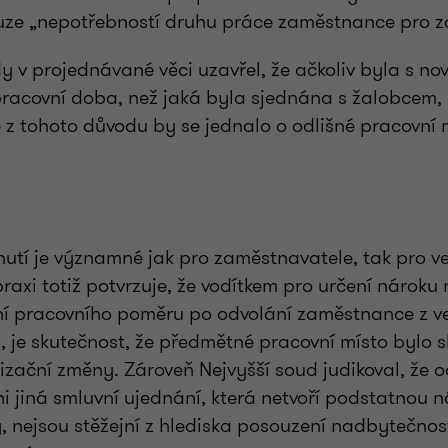
uze „nepotřebností druhu práce zaměstnance pro 
y v projednávané věci uzavřel, že ačkoliv byla s n
pracovní doba, než jaká byla sjednána s žalobcem,
 z tohoto důvodu by se jednalo o odlišné pracovní 
utí je významné jak pro zaměstnavatele, tak pro v
axi totiž potvrzuje, že vodítkem pro určení nároku
ní pracovního poměru po odvolání zaměstnance z v
, je skutečnost, že předmětné pracovní místo bylo 
zační změny. Zároveň Nejvyšší soud judikoval, že od
 jiná smluvní ujednání, která netvoří podstatnou n
, nejsou stěžejní z hlediska posouzení nadbytečnos