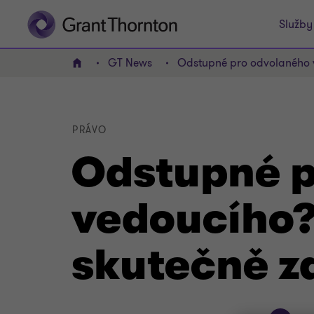
Služby
GT News
Odstupné pro odvolaného v
Domov
PRÁVO
Odstupné p
vedoucího?
skutečně z