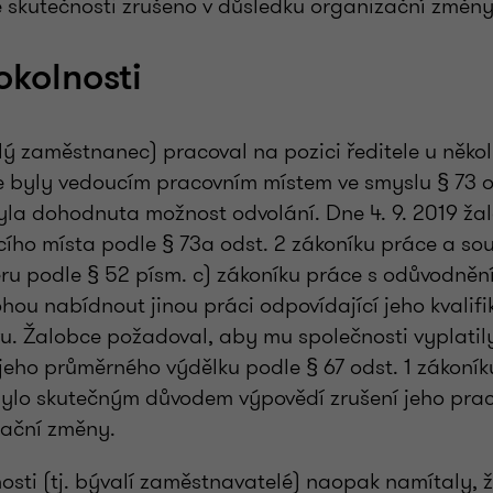
e skutečnosti zrušeno v důsledku organizační změny
okolnosti
lý zaměstnanec) pracoval na pozici ředitele u někol
 byly vedoucím pracovním místem ve smyslu § 73 o
yla dohodnuta možnost odvolání. Dne 4. 9. 2019 ža
cího místa podle § 73a odst. 2 zákoníku práce a so
u podle § 52 písm. c) zákoníku práce s odůvodněn
ou nabídnout jinou práci odpovídající jeho kvalifi
u. Žalobce požadoval, aby mu společnosti vyplatil
 jeho průměrného výdělku podle § 67 odst. 1 zákoní
bylo skutečným důvodem výpovědí zrušení jeho prac
zační změny.
sti (tj. bývalí zaměstnavatelé) naopak namítaly, ž