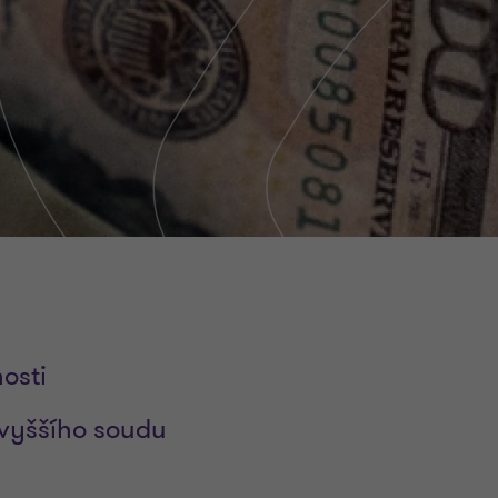
osti
vyššího soudu