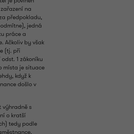
el je povinen
 zařazení na
e za předpokladu,
odmítne), jedná
ku práce a
. Ačkoliv by však
(tj. při
 odst. 1 zákoníku
 místa je situace
ehdy, když k
nance došlo v
t výhradně s
í o kratší
ch) tedy podle
zaměstnance,