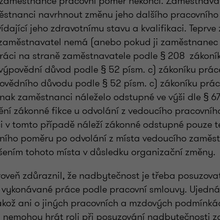
zaměstnance pracovní poměr nekončí. Zaměstnavat
stnanci navrhnout změnu jeho dalšího pracovního
ídající jeho zdravotnímu stavu a kvalifikaci. Teprv
 zaměstnavatel nemá (anebo pokud ji zaměstnanec 
práci na straně zaměstnavatele podle § 208 zákoní
výpovědní důvod podle § 52 písm. c) zákoníku práce
ovědního důvodu podle § 52 písm. c) zákoníku práce 
nak zaměstnanci náleželo odstupné ve výši dle § 67
ění zákonné fikce u odvolání z vedoucího pracovního
i v tomto případě náleží zákonné odstupné pouze t
ního poměru po odvolání z místa vedoucího zaměst
rušením tohoto místa v důsledku organizační změny.
roveň zdůraznil, že nadbytečnost je třeba posuzova
vykonávané práce podle pracovní smlouvy. Ujednán
akož ani o jiných pracovních a mzdových podmínká
 nemohou hrát roli při posuzování nadbytečnosti 