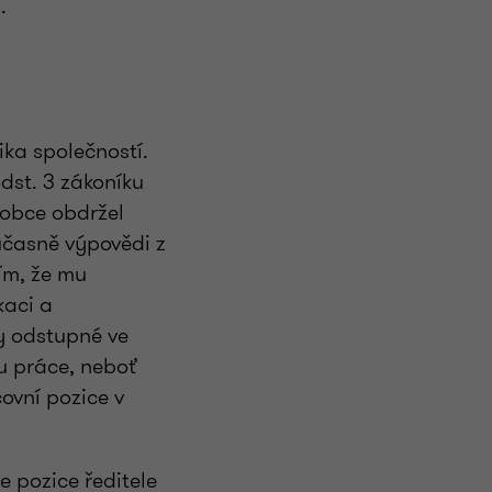
.
ika společností.
dst. 3 zákoníku
lobce obdržel
učasně výpovědi z
ím, že mu
kaci a
y odstupné ve
ku práce, neboť
ovní pozice v
e pozice ředitele