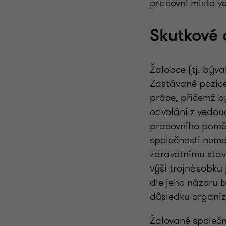
pracovní místo v
Skutkové 
Žalobce (tj. býva
Zastávané pozice
práce, přičemž b
odvolání z vedou
pracovního poměr
společnosti nemoh
zdravotnímu stav
výši trojnásobku
dle jeho názoru 
důsledku organi
Žalované společno