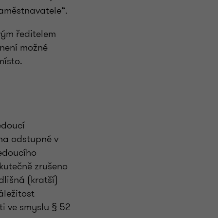
zaměstnavatele“.
ovým ředitelem
 není možné
místo.
edoucí
 na odstupné v
edoucího
skutečně zrušeno
lišná (kratší)
áležitost
ti ve smyslu § 52