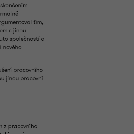
 skončením
ormálně
rgumentoval tím,
em s jinou
uto společností a
i nového
rušení pracovního
u jinou pracovní
m z pracovního