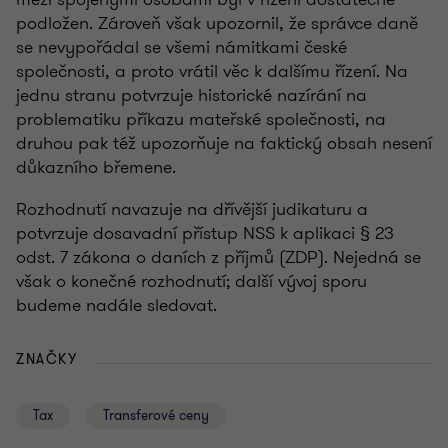
podložen. Zároveň však upozornil, že správce daně
se nevypořádal se všemi námitkami české
společnosti, a proto vrátil věc k dalšímu řízení. Na
jednu stranu potvrzuje historické nazírání na
problematiku příkazu mateřské společnosti, na
druhou pak též upozorňuje na faktický obsah nesení
důkazního břemene.
Rozhodnutí navazuje na dřívější judikaturu a
potvrzuje dosavadní přístup NSS k aplikaci § 23
odst. 7 zákona o daních z příjmů (ZDP). Nejedná se
však o konečné rozhodnutí; další vývoj sporu
budeme nadále sledovat.
ZNAČKY
Tax
Transferové ceny