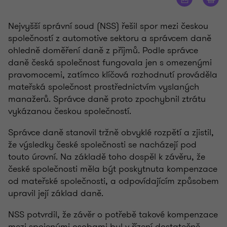
Nejvyšší správní soud (NSS) řešil spor mezi českou
společností z automotive sektoru a správcem daně
ohledně doměření daně z příjmů. Podle správce
daně česká společnost fungovala jen s omezenými
pravomocemi, zatímco klíčová rozhodnutí prováděla
mateřská společnost prostřednictvím vyslaných
manažerů. Správce daně proto zpochybnil ztrátu
vykázanou českou společností.
Správce daně stanovil tržně obvyklé rozpětí a zjistil,
že výsledky české společnosti se nacházejí pod
touto úrovní. Na základě toho dospěl k závěru, že
české společnosti měla být poskytnuta kompenzace
od mateřské společnosti, a odpovídajícím způsobem
upravil její základ daně.
NSS potvrdil, že závěr o potřebě takové kompenzace
mezi spojenými osobami byl v řízení dostatečně