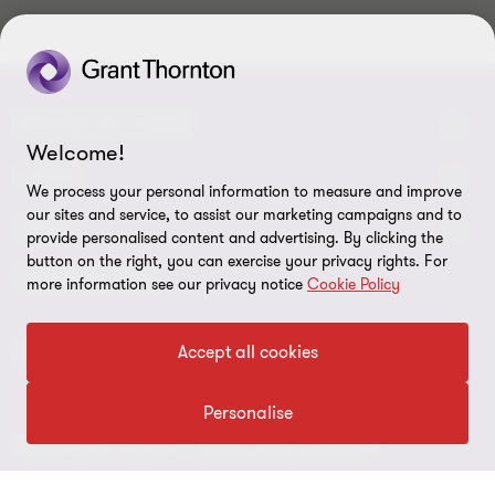
SPOJTE SE S NÁMI
Welcome!
Kontaktujte nás
O NÁS
We process your personal information to measure and improve
our sites and service, to assist our marketing campaigns and to
Naši experti
Grant Thornton v Česku
LEGAL
provide personalised content and advertising. By clicking the
button on the right, you can exercise your privacy rights. For
Naše kanceláře
Grant Thornton ve světě
Právní pokyny
SLEDUJTE NÁS
more information see our privacy notice
Cookie Policy
Volné pozice
Firemní Novinky
Ochrana osobních údajů
Accept all cookies
ESG report 2025
Imprint
Personalise
Nastavení souborů cookie
© 2026 Grant Thornton - Všechna práva vyhrazena.