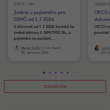
DPFO | TAX
TRANSF
Změna u pojistného pro
OECD p
OSVČ od 1. 7. 2026
dokume
S účinností od 1. 7. 2026 dochází ke
OECD nav
změně zákona č. 589/1992 Sb., o
pravidel
pojistném na sociální
…
Marek Toráč
|
3 min čtení
|
Lucie
28. července 2026
20. č
Přejít
Přejít
Přejít
Přejít
Přejít
Přejít
Přejít
Přejít
Přejít
Přejít
na
na
na
na
na
na
na
na
na
na
snímek
snímek
snímek
snímek
snímek
snímek
snímek
snímek
snímek
snímek
Zobrazit více
1
2
3
4
5
6
7
8
9
10
z
z
z
z
z
z
z
z
z
z
10
10
10
10
10
10
10
10
10
10