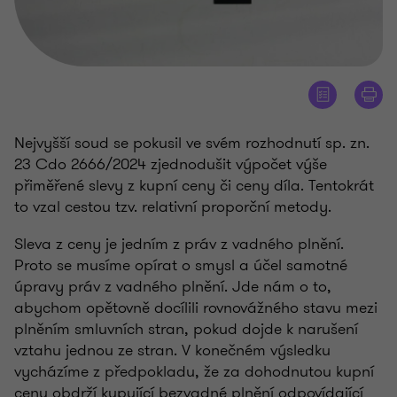
Nejvyšší soud se pokusil ve svém rozhodnutí sp. zn.
23 Cdo 2666/2024 zjednodušit výpočet výše
přiměřené slevy z kupní ceny či ceny díla. Tentokrát
to vzal cestou tzv. relativní proporční metody.
Sleva z ceny je jedním z práv z vadného plnění.
Proto se musíme opírat o smysl a účel samotné
úpravy práv z vadného plnění. Jde nám o to,
abychom opětovně docílili rovnovážného stavu mezi
plněním smluvních stran, pokud dojde k narušení
vztahu jednou ze stran. V konečném výsledku
vycházíme z předpokladu, že za dohodnutou kupní
cenu obdrží kupující bezvadné plnění odpovídající