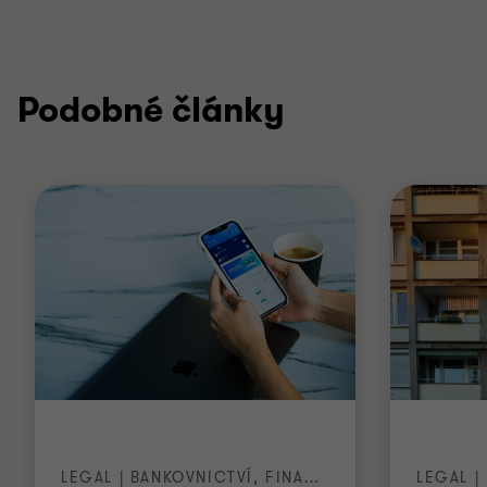
Podobné články
LEGAL | BANKOVNICTVÍ, FINANCE A KAPITÁLOVÉ TRHY
LEGAL |