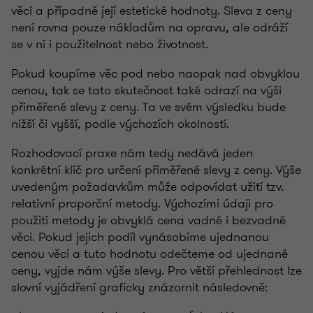
věci a případně její estetické hodnoty. Sleva z ceny
není rovna pouze nákladům na opravu, ale odráží
se v ní i použitelnost nebo životnost.
Pokud koupíme věc pod nebo naopak nad obvyklou
cenou, tak se tato skutečnost také odrazí na výši
přiměřené slevy z ceny. Ta ve svém výsledku bude
nižší či vyšší, podle výchozích okolností.
Rozhodovací praxe nám tedy nedává jeden
konkrétní klíč pro určení přiměřené slevy z ceny. Výše
uvedeným požadavkům může odpovídat užití tzv.
relativní proporční metody. Výchozími údaji pro
použití metody je obvyklá cena vadné i bezvadné
věci. Pokud jejich podíl vynásobíme ujednanou
cenou věci a tuto hodnotu odečteme od ujednané
ceny, vyjde nám výše slevy. Pro větší přehlednost lze
slovní vyjádření graficky znázornit následovně: