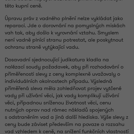
této kupní ceně.
Úpravu práv z vadného plnění nelze vykládat jako
reparaci. Jde o dorovnání na pomyslných miskách
vah tak, aby došlo k vyrovnání vztahu. Smyslem
není vadně plnící stranu potrestat, ale poskytnout
ochranu straně vytýkající vadu.
Dosavadní sjednocující judikatura kladla na
nalézací soudy požadavek, aby při rozhodování o
přiměřenosti slevy z ceny komplexně uvažovaly o
individuálních okolnostech případu. Výsledná
přiměřená sleva měla zohledňovat projev vytčené
vady při užívání věci, jak vady komplikují užívání
věci, případnou sníženou životnost věci, cenu
nutných oprav nad rámec nákladů spojených
s odstraněním vad a jiná další hlediska. Výše slevy z
ceny bude záviset především na povaze a rozsahu
vad vzhledem k ceně, na snížení funkčních vlastností