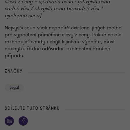
sleva z ceny = ujednaná cena - (obvyklá cena
vadné věci / obvyklá cena bezvadné věci *
ujednaná cena)
Nejvyšší soud však nepopírá existenci jiných metod
pro vypočtení přiměřené slevy z ceny. Pokud se ale
rozhodující soudy uchýlí k jinému výpočtu, musí
odchylku řádně odůvodnit okolnostmi daného
případu.
ZNAČKY
Legal
SDÍLEJTE TUTO STRÁNKU