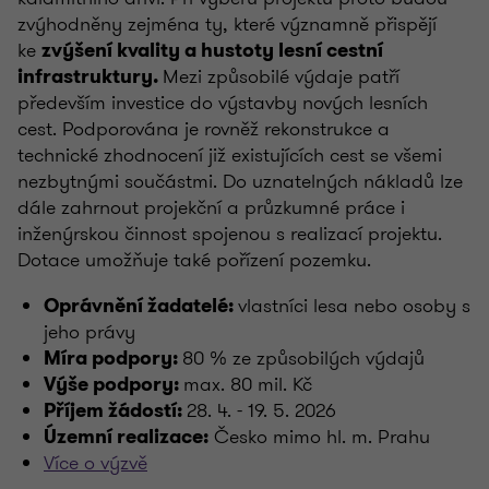
zvýhodněny zejména ty, které významně přispějí
ke
zvýšení kvality a hustoty lesní cestní
Mezi způsobilé výdaje patří
infrastruktury.
především investice do výstavby nových lesních
cest. Podporována je rovněž rekonstrukce a
technické zhodnocení již existujících cest se všemi
nezbytnými součástmi. Do uznatelných nákladů lze
dále zahrnout projekční a průzkumné práce i
inženýrskou činnost spojenou s realizací projektu.
Dotace umožňuje také pořízení pozemku.
vlastníci lesa nebo osoby s
Oprávnění žadatelé:
jeho právy
80 % ze způsobilých výdajů
Míra podpory:
max. 80 mil. Kč
Výše podpory:
28. 4. - 19. 5. 2026
Příjem žádostí:
Česko mimo hl. m. Prahu
Územní realizace:
Více o výzvě