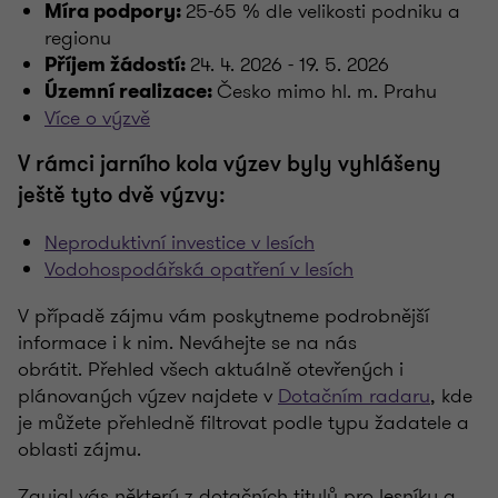
25-65 % dle velikosti podniku a
Míra podpory:
regionu
24. 4. 2026 - 19. 5. 2026
Příjem žádostí:
Česko mimo hl. m. Prahu
Územní realizace:
Více o výzvě
V rámci jarního kola výzev byly vyhlášeny
ještě tyto dvě výzvy:
Neproduktivní investice v lesích
Vodohospodářská opatření v lesích
V případě zájmu vám poskytneme podrobnější
informace i k nim. Neváhejte se na nás
obrátit. Přehled všech aktuálně otevřených i
plánovaných výzev najdete v
Dotačním radaru
, kde
je můžete přehledně filtrovat podle typu žadatele a
oblasti zájmu.
Zaujal vás některý z dotačních titulů pro lesníky a