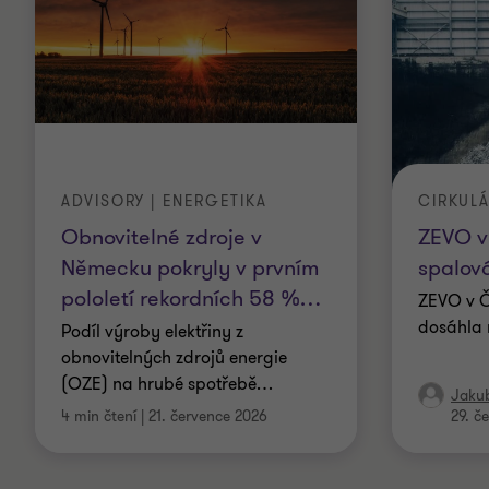
ADVISORY | ENERGETIKA
CIRKUL
Obnovitelné zdroje v
ZEVO v
Německu pokryly v prvním
spalov
pololetí rekordních 58 %
…
ZEVO v Č
dosáhla 
Podíl výroby elektřiny z
obnovitelných zdrojů energie
(OZE) na hrubé spotřebě
…
Jaku
4 min čtení
|
21. července 2026
29. č