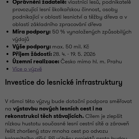
vlastníci lesů, podnikatelé
Oprávnění žadatelé:
provozující lesní školkařskou činnost, osoby
podnikající v oblasti lesnictví a těžby dřeva a v
oblasti základního zpracování dřeva
50 % vynaložených způsobilých
Míra podpory:
výdajů
max. 50 mil. Kč
Výše podpory:
28. 4. - 19. 5. 2026
Příjem žádostí:
Česko mimo hl. m. Prahu
Územní realizace:
Více o výzvě
Investice do lesnické infrastruktury
V rámci této výzvy bude dotační podpora směřovat
na
výstavbu nových lesních cest i na
Cílem je zlepšit
rekonstrukci těch stávajících.
nízkou hustotu současné lesní cestní sítě a zároveň
řešit zhoršený stav mnoha cest po odvozu
kalamitního dříví. Při výběru projektů proto budou