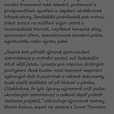
umožní financovat také retenční, protierozní a
protipovodňová opatření a zlepšení návštěvnické
infrastruktury. Zemědělští podnikatelé pak mohou
získat dotaci na rozšíření svých aktivit o
nezemědělské činnosti, například řemeslné dílny,
zpracování dřeva, specializované stavební práce,
agroturistiku nebo výrobu pelet.
„Sedmé kolo přináší výrazné zjednodušení
administrace a zmírnění sankcí, což žadatelům
dává větší jistotu i prostor pro nápravu drobných
pochybení. Nově budou moci napravit nesplnění
vybraných lhůt či podmínek a některé dokumenty
bude stačit dokládat až při žádosti o platbu.
Očekáváme, že tyto úpravy významně sníží počet
ukončených administrací a celkově zlepší průběh
realizace projektů,“
zdůrazňuje významné novinky
Martin Kalous, expert na dotace z Grant Thornton.