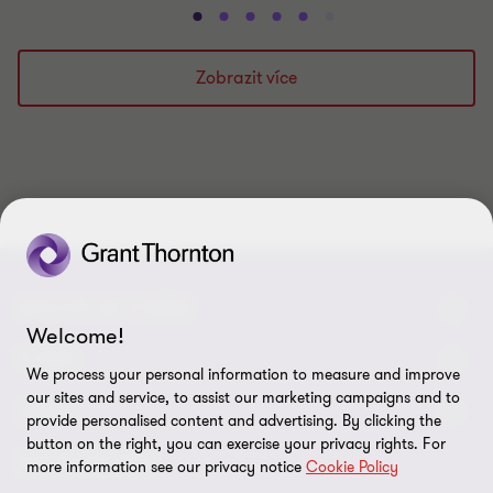
Přejít
Přejít
Přejít
Přejít
Přejít
Přejít
Přejít
Přejít
Přejít
Přejít
na
na
na
na
na
na
na
na
na
na
snímek
snímek
snímek
snímek
snímek
snímek
snímek
snímek
snímek
snímek
Zobrazit více
1
2
3
4
5
6
7
8
9
10
z
z
z
z
z
z
z
z
z
z
10
10
10
10
10
10
10
10
10
10
SPOJTE SE S NÁMI
Welcome!
Kontaktujte nás
O NÁS
We process your personal information to measure and improve
our sites and service, to assist our marketing campaigns and to
Naši experti
Grant Thornton v Česku
LEGAL
provide personalised content and advertising. By clicking the
button on the right, you can exercise your privacy rights. For
Naše kanceláře
Grant Thornton ve světě
Právní pokyny
SLEDUJTE NÁS
more information see our privacy notice
Cookie Policy
Volné pozice