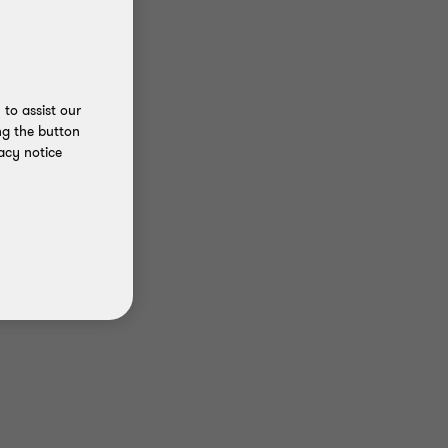
to assist our
ng the button
acy notice