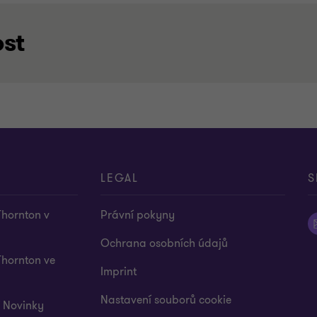
ost
S
LEGAL
S
Thornton v
Právní pokyny
Ochrana osobních údajů
Thornton ve
Imprint
Nastavení souborů cookie
í Novinky