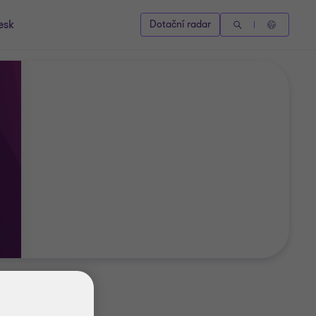
esk
Dotační radar