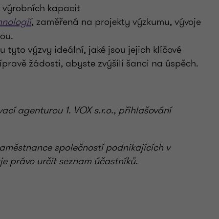
a výrobních kapacit
hnologií
, zaměřená na projekty výzkumu, vývoje
tou.
 tyto výzvy ideální, jaké jsou jejich klíčové
ípravě žádosti, abyste zvýšili šanci na úspěch.
cí agenturou 1. VOX s.r.o., přihlašování
zaměstnance společností podnikajících v
je právo určit seznam účastníků.