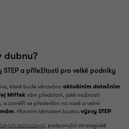
 v dubnu?
 STEP a příležitosti pro velké podniky
Live, které bude věnováno
aktuálním dotačním
vám představí, jaké možnosti
ej Miffek
é, a zaměří se především na nové a velmi
.
Hlavním tématem budou
:
irmám
výzvy STEP
ických technologií
, podporující strategické