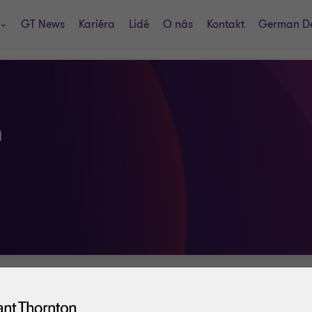
GT News
Kariéra
Lidé
O nás
Kontakt
German D
n