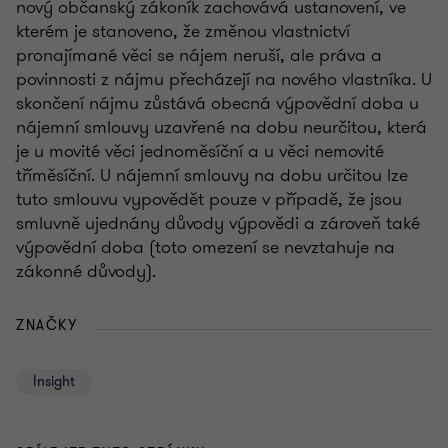
nový občanský zákoník zachovává ustanovení, ve
kterém je stanoveno, že změnou vlastnictví
pronajímané věci se nájem neruší, ale práva a
povinnosti z nájmu přecházejí na nového vlastníka. U
skončení nájmu zůstává obecná výpovědní doba u
nájemní smlouvy uzavřené na dobu neurčitou, která
je u movité věci jednoměsíční a u věci nemovité
tříměsíční. U nájemní smlouvy na dobu určitou lze
tuto smlouvu vypovědět pouze v případě, že jsou
smluvně ujednány důvody výpovědi a zároveň také
výpovědní doba (toto omezení se nevztahuje na
zákonné důvody).
ZNAČKY
Insight