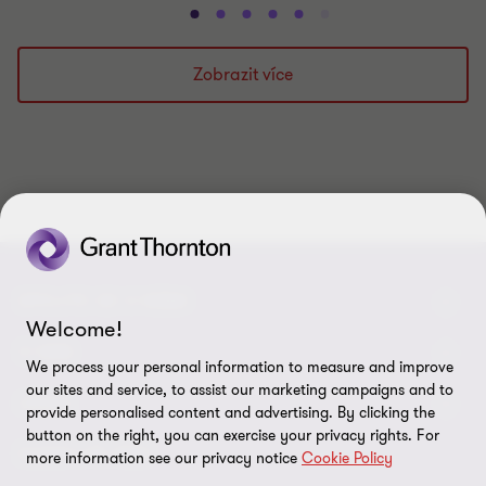
Přejít
Přejít
Přejít
Přejít
Přejít
Přejít
Přejít
Přejít
Přejít
Přejít
na
na
na
na
na
na
na
na
na
na
snímek
snímek
snímek
snímek
snímek
snímek
snímek
snímek
snímek
snímek
Zobrazit více
1
2
3
4
5
6
7
8
9
10
z
z
z
z
z
z
z
z
z
z
10
10
10
10
10
10
10
10
10
10
SPOJTE SE S NÁMI
Welcome!
Kontaktujte nás
O NÁS
We process your personal information to measure and improve
our sites and service, to assist our marketing campaigns and to
Naši experti
Grant Thornton v Česku
LEGAL
provide personalised content and advertising. By clicking the
button on the right, you can exercise your privacy rights. For
Naše kanceláře
Grant Thornton ve světě
Právní pokyny
SLEDUJTE NÁS
more information see our privacy notice
Cookie Policy
Volné pozice