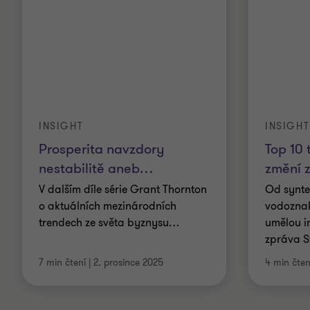
INSIGHT
INSIGHT
Prosperita navzdory
Top 10 
nestabilitě aneb
…
změní z
V dalším díle série Grant Thornton
Od synte
o aktuálních mezinárodních
vodozna
trendech ze světa byznysu
…
umělou in
zpráva S
7 min čtení
|
2. prosince 2025
4 min čten