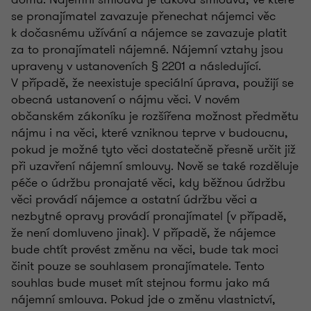
se pronajímatel zavazuje přenechat nájemci věc
k dočasnému užívání a nájemce se zavazuje platit
za to pronajímateli nájemné. Nájemní vztahy jsou
upraveny v ustanoveních § 2201 a následující.
V případě, že neexistuje speciální úprava, použijí se
obecná ustanovení o nájmu věci. V novém
občanském zákoníku je rozšířena možnost předmětu
nájmu i na věci, které vzniknou teprve v budoucnu,
pokud je možné tyto věci dostatečně přesně určit již
při uzavření nájemní smlouvy. Nově se také rozděluje
péče o údržbu pronajaté věci, kdy běžnou údržbu
věci provádí nájemce a ostatní údržbu věci a
nezbytné opravy provádí pronajímatel (v případě,
že není domluveno jinak). V případě, že nájemce
bude chtít provést změnu na věci, bude tak moci
činit pouze se souhlasem pronajímatele. Tento
souhlas bude muset mít stejnou formu jako má
nájemní smlouva. Pokud jde o změnu vlastnictví,