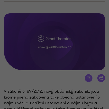
V zákoně č. 89/2012, nový občanský zákoník, jsou
kromě jiného zakotvena také obecná ustanovení o
nájmu věci a zvláštní ustanovení o nájmu bytu a
domu. Nájemní smlouva je taková smlouva, ve které